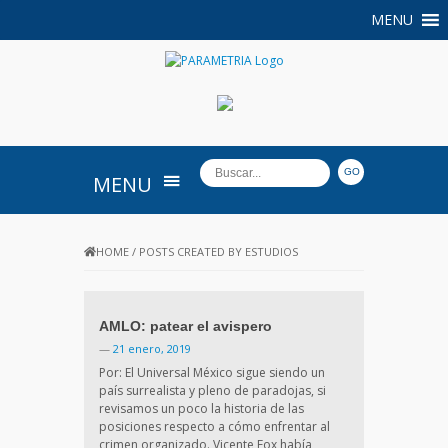
MENU
PARAMETRIA
MENU
HOME
/
POSTS CREATED BY ESTUDIOS
AMLO: patear el avispero
—
21 enero, 2019
Por: El Universal México sigue siendo un
país surrealista y pleno de paradojas, si
revisamos un poco la historia de las
posiciones respecto a cómo enfrentar al
crimen organizado. Vicente Fox había