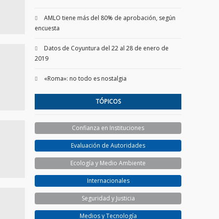
AMLO tiene más del 80% de aprobación, según
encuesta
Datos de Coyuntura del 22 al 28 de enero de
2019
«Roma»: no todo es nostalgia
TÓPICOS
Confianza en Instituciones
Evaluación de Autoridades
Ecología y Medio Ambiente
Internacionales
Seguridad y Justicia
Medios y Tecnología