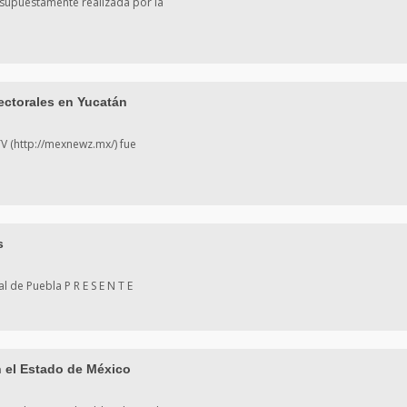
a supuestamente realizada por la
ectorales en Yucatán
TV (http://mexnewz.mx/) fue
s
al de Puebla P R E S E N T E
 el Estado de México