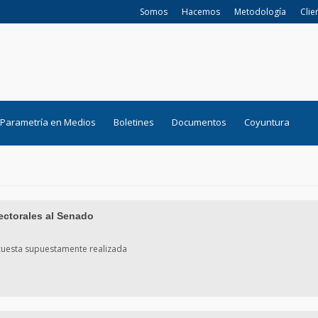
Somos
Hacemos
Metodología
Clie
Parametría en Medios
Boletines
Documentos
Coyuntura
ectorales al Senado
ncuesta supuestamente realizada