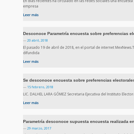
En días recientes ha circulado en las redes sociales una encuest
empresa
Leer más
Desconoce Parametría encuesta sobre preferencias el
—
20 abril, 2018
El pasado 19 de abril de 2018, en el portal de internet MexNews.
difundida
Leer más
Se desconoce encuesta sobre preferencias electorale
—
15 febrero, 2018
LIC. DALHEL LARA GÓMEZ Secretaria Ejecutiva del Instituto Elector
Leer más
Parametría desconoce supuesta encuesta realizada en
—
29 marzo, 2017