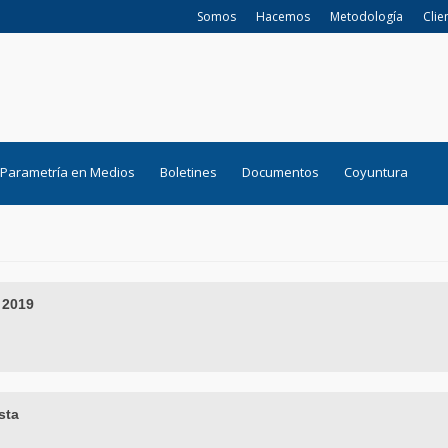
Somos
Hacemos
Metodología
Clie
Parametría en Medios
Boletines
Documentos
Coyuntura
 2019
sta