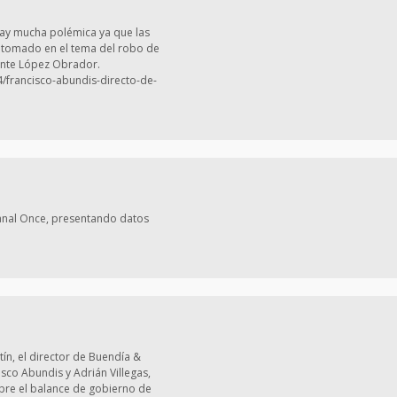
Hay mucha polémica ya que las
n tomado en el tema del robo de
ente López Obrador.
/francisco-abundis-directo-de-
Canal Once, presentando datos
ín, el director de Buendía &
sco Abundis y Adrián Villegas,
bre el balance de gobierno de