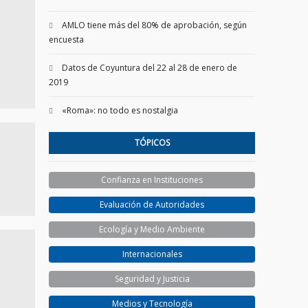
AMLO tiene más del 80% de aprobación, según
encuesta
Datos de Coyuntura del 22 al 28 de enero de
2019
«Roma»: no todo es nostalgia
TÓPICOS
Confianza en Instituciones
Evaluación de Autoridades
Ecología y Medio Ambiente
Internacionales
Seguridad y Justicia
Medios y Tecnología