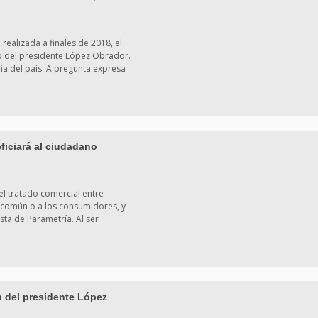
realizada a finales de 2018, el
o del presidente López Obrador.
ria del país. A pregunta expresa
ficiará al ciudadano
el tratado comercial entre
 común o a los consumidores, y
ta de Parametría. Al ser
n del presidente López