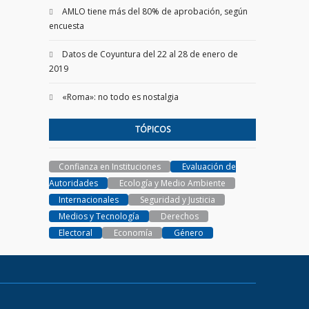
AMLO tiene más del 80% de aprobación, según
encuesta
Datos de Coyuntura del 22 al 28 de enero de
2019
«Roma»: no todo es nostalgia
TÓPICOS
Confianza en Instituciones
Evaluación de
Autoridades
Ecología y Medio Ambiente
Internacionales
Seguridad y Justicia
Medios y Tecnología
Derechos
Electoral
Economía
Género