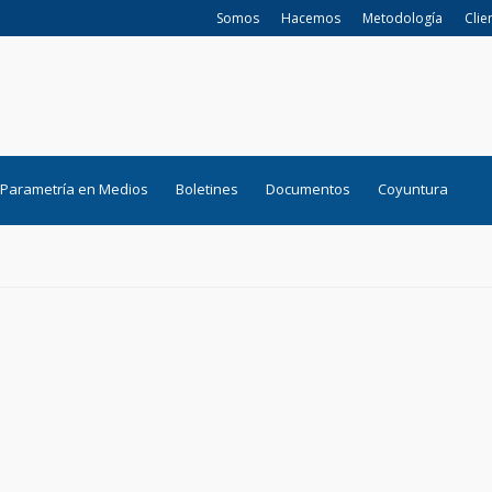
Somos
Hacemos
Metodología
Clie
Parametría en Medios
Boletines
Documentos
Coyuntura