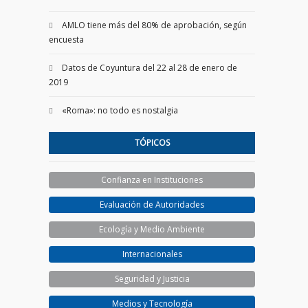
AMLO tiene más del 80% de aprobación, según
encuesta
Datos de Coyuntura del 22 al 28 de enero de
2019
«Roma»: no todo es nostalgia
TÓPICOS
Confianza en Instituciones
Evaluación de Autoridades
Ecología y Medio Ambiente
Internacionales
Seguridad y Justicia
Medios y Tecnología