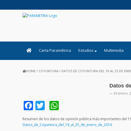
PARAMETRIA
Carta Paramétrica
Estudios
Multimedia
HOME
/
COYUNTURA
/
DATOS DE COYUNTURA DEL 19 AL 25 DE ENE
Datos de
— 25 enero, 
Facebook
Twitter
WhatsApp
Resumen de los datos de opinión pública más importantes del 19
Datos_de_Coyuntura_del_19_al_25_de_enero_de_2016