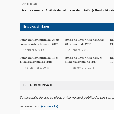
ANTERIOR
Informe semanal: Análisis de columnas de opinión (sábado 16 - vi
Estudios similares
Datos de Coyuntura del 28 de
Datos de Coyuntura del 22 al
Da
enero al 4 de febrero de 2019
28 de enero de 2019
21
— 4 febrero, 2019
— 28 enero, 2019
— 
Datos de Coyuntura del 11 al
Datos de Coyuntura del 5 al
Da
17 de diciembre de 2018
11 de diciembre de 2017
10
— 17 diciembre, 2018
— 11 diciembre, 2018
— 
DEJA UN MENSAJE
Su dirección de correo electrónico no será publicada. Los ca
Su comentario
(requerido):