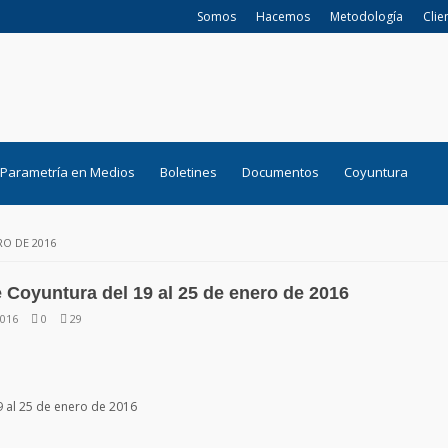
Somos
Hacemos
Metodología
Clie
Parametría en Medios
Boletines
Documentos
Coyuntura
RO DE 2016
 Coyuntura del 19 al 25 de enero de 2016
2016
0
29
 al 25 de enero de 2016