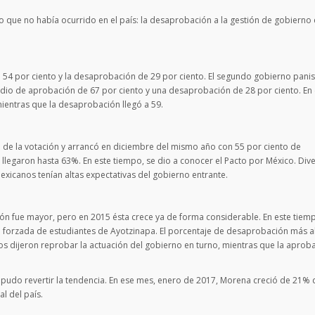
que no había ocurrido en el país: la desaprobación a la gestión de gobierno 
54 por ciento y la desaprobación de 29 por ciento. El segundo gobierno panis
io de aprobación de 67 por ciento y una desaprobación de 28 por ciento. En 
ientras que la desaprobación llegó a 59.
o de la votación y arrancó en diciembre del mismo año con 55 por ciento de
llegaron hasta 63%. En este tiempo, se dio a conocer el Pacto por México. Div
icanos tenían altas expectativas del gobierno entrante.
n fue mayor, pero en 2015 ésta crece ya de forma considerable. En este tiem
n forzada de estudiantes de Ayotzinapa. El porcentaje de desaprobación más a
s dijeron reprobar la actuación del gobierno en turno, mientras que la aprob
pudo revertir la tendencia. En ese mes, enero de 2017, Morena creció de 21% 
l del país.