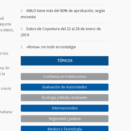
AMLO tiene más del 80% de aprobación, según
encuesta
sal
reporta
Datos de Coyuntura del 22 al 28 de enero de
os datos,
2019
«Roma»: no todo es nostalgia
n los
TÓPICOS
ma. En
 la
Confianza en Instituciones
Evaluación de Autoridades
 creció
Ecología y Medio Ambiente
Internacionales
e mañana
Seguridad y Justicia
Medios y Tecnología