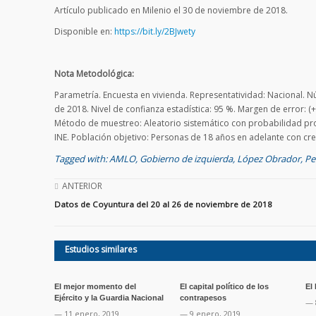
Artículo publicado en Milenio el 30 de noviembre de 2018.
Disponible en:
https://bit.ly/2BJwety
Nota Metodológica:
Parametría. Encuesta en vivienda. Representatividad: Nacional. N
de 2018. Nivel de confianza estadística: 95 %. Margen de error: (
Método de muestreo: Aleatorio sistemático con probabilidad pro
INE. Población objetivo: Personas de 18 años en adelante con cred
Tagged with:
AMLO
,
Gobierno de izquierda
,
López Obrador
,
Pe
ANTERIOR
Datos de Coyuntura del 20 al 26 de noviembre de 2018
Estudios similares
El mejor momento del
El capital político de los
El
Ejército y la Guardia Nacional
contrapesos
— 
— 11 enero, 2019
— 9 enero, 2019