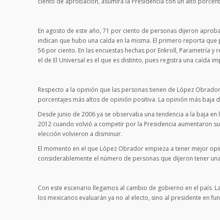
ciento de aprobación, asumirá la Presidencia con un alto porcen
En agosto de este año, 71 por ciento de personas dijeron aprobar
indican que hubo una caída en la misma. El primero reporta que
56 por ciento. En las encuestas hechas por Enkroll, Parametría y 
el de El Universal es el que es distinto, pues registra una caída 
Respecto a la opinión que las personas tienen de López Obrado
porcentajes más altos de opinión positiva. La opinión más baja d
Desde junio de 2006 ya se observaba una tendencia a la baja en 
2012 cuando volvió a competir por la Presidencia aumentaron sus
elección volvieron a disminuir.
El momento en el que López Obrador empieza a tener mejor opin
considerablemente el número de personas que dijeron tener una
Con este escenario llegamos al cambio de gobierno en el país. La
los mexicanos evaluarán ya no al electo, sino al presidente en f