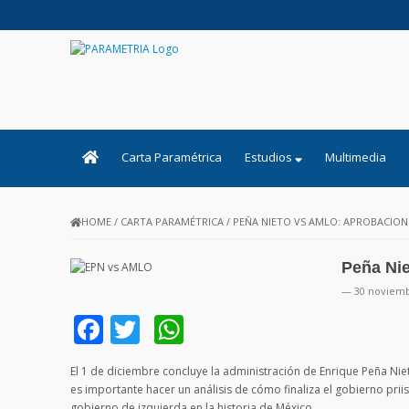
PARAMETRIA
Carta Paramétrica
Estudios
Multimedia
HOME
/
CARTA PARAMÉTRICA
/
PEÑA NIETO VS AMLO: APROBACION
Peña Nie
— 30 noviemb
Facebook
Twitter
WhatsApp
El 1 de diciembre concluye la administración de Enrique Peña 
es importante hacer un análisis de cómo finaliza el gobierno prii
gobierno de izquierda en la historia de México.