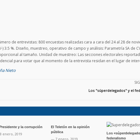
úmero de entrevistas: 800 encuestas realizadas cara a cara del 24 al 28 de no
+/-) 3.5 %. Diseño, muestreo, operativo de campo y análisis: Parametría SA de C
porcional al tamaño. Unidad de muestreo: Las secciones electorales reportad
encial para votar que al momento de la entrevista residan en el lugar de inter
ña Nieto
SI
Los "súperdelegados" y el fe
 Presidente y la corrupción
El Teletón en la opinión
pública
Los «súperdelegado
8 enero, 2019
federalismo
— 7 enero, 2019