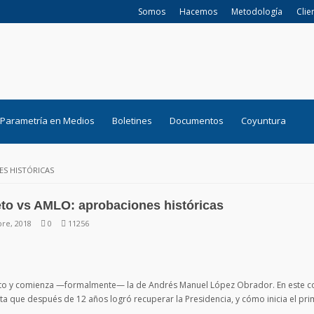
Somos
Hacemos
Metodología
Clie
Parametría en Medios
Boletines
Documentos
Coyuntura
ES HISTÓRICAS
to vs AMLO: aprobaciones históricas
re, 2018
0
11256
Nieto y comienza —formalmente— la de Andrés Manuel López Obrador. En este c
sta que después de 12 años logró recuperar la Presidencia, y cómo inicia el pri