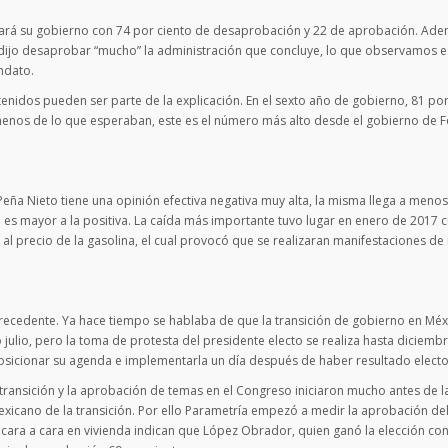
rará su gobierno con 74 por ciento de desaprobación y 22 de aprobación. Ade
 dijo desaprobar “mucho” la administración que concluye, lo que observamos e
ndato.
tenidos pueden ser parte de la explicación. En el sexto año de gobierno, 81 por
enos de lo que esperaban, este es el número más alto desde el gobierno de F
eña Nieto tiene una opinión efectiva negativa muy alta, la misma llega a meno
 es mayor a la positiva. La caída más importante tuvo lugar en enero de 2017
al precio de la gasolina, el cual provocó que se realizaran manifestaciones de
precedente. Ya hace tiempo se hablaba de que la transición de gobierno en Méx
 o julio, pero la toma de protesta del presidente electo se realiza hasta diciemb
osicionar su agenda e implementarla un día después de haber resultado electo
transición y la aprobación de temas en el Congreso iniciaron mucho antes de 
mexicano de la transición. Por ello Parametría empezó a medir la aprobación de
cara a cara en vivienda indican que López Obrador, quien ganó la elección co