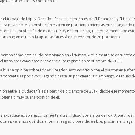
taje de aprobación 69 por ciento.
 el trabajo de López Obrador. Encuestas recientes de El Financiero y El Univer
 para noviembre la aprobación está en 66 por ciento mientras que el segundo 
reforma la aprobación de es de 71, 69 y 63 por ciento, respectivamente. De est
importante; en el resto la aprobación está en alrededor de 70 por ciento.
r vemos cómo esta ha ido cambiando en el tiempo. Actualmente se encuentra e
el tres veces candidato presidencial se registró en septiembre de 2008.
la buena opinión sobre López Obrador, esto coincidió con el plantón en Refor
 porcentajes positivos, llegando hasta 30 por ciento, sin embargo, después de
ión entre la ciudadanía es a partir de diciembre de 2017, desde ese momento
 buena o muy buena opinión de él.
s expectativas son históricamente altas, incluso por arriba de Fox. A partir d
unciones, veremos qué dice el primer registro para diciembre, próxima entrega.