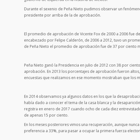
Durante el sexenio de Peña Nieto pudimos observar un fenómeno 
presidente por arriba de la de aprobación.
El promedio de aprobación de Vicente Fox de 2000 a 2006 fue de 
encabezado por Felipe Calderón, de 2006 a 2012, tuvo un promed
de Peña Nieto el promedio de aprobación fue de 37 por ciento m
Peña Nieto ganó la Presidencia en julio de 2012 con 38 por cient
aprobación. En 2013 los porcentajes de aprobación fueron altos, 
encuestas que realizamos en ese momento mostraban que los mex
En 2014 observamos ya algunos datos en los que la desaprobació
había dado a conocer el tema de la casa blanca y la desaparició
registra en enero de 2017 cuando ocho de cada diez entrevistado
de apenas 15 por ciento.
En los meses posteriores vimos una recuperación, aunque nunca 
preferencia a 33%, para pasar a ocupar la primera fuerza electora