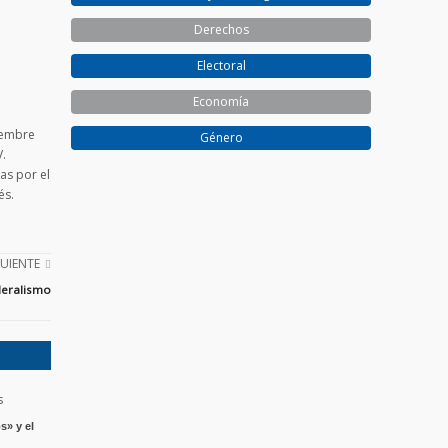
Derechos
Electoral
Economía
viembre
Género
V.
as por el
és.
GUIENTE
deralismo
s» y el