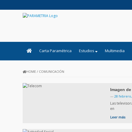
PARAMETRIA
Carta Paramétrica
Estudios
Multimedia
HOME
/
COMUNICACIÓN
Imagen de 
—
28 febrero,
Las televiso
en
Leer más