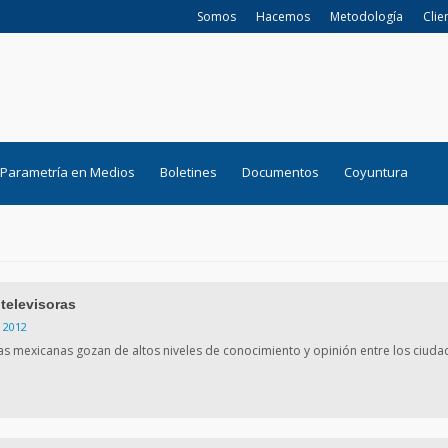
Somos
Hacemos
Metodología
Clie
Parametría en Medios
Boletines
Documentos
Coyuntura
televisoras
 2012
ras mexicanas gozan de altos niveles de conocimiento y opinión entre los ciud