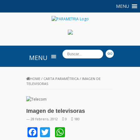
MENU
PARAMETRIA
MENU
HOME
/
CARTA PARAMÉTRICA
/
IMAGEN DE
TELEVISORAS
Imagen de televisoras
— 28 febrero, 2012
0
180
Facebook
Twitter
WhatsApp