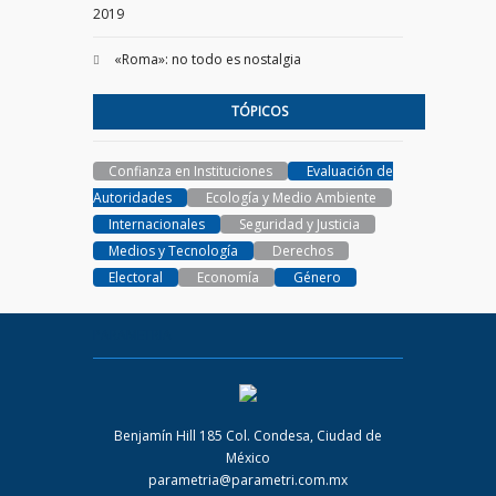
2019
«Roma»: no todo es nostalgia
TÓPICOS
Confianza en Instituciones
Evaluación de
Autoridades
Ecología y Medio Ambiente
Internacionales
Seguridad y Justicia
Medios y Tecnología
Derechos
Electoral
Economía
Género
PARAMETRIA
Benjamín Hill 185 Col. Condesa, Ciudad de
México
parametria@parametri.com.mx