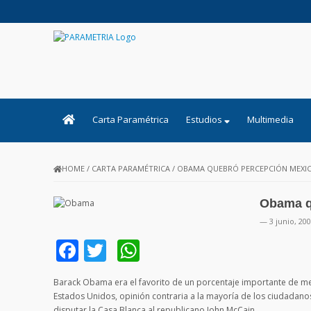
PARAMETRIA
Carta Paramétrica
Estudios
Multimedia
HOME
/
CARTA PARAMÉTRICA
/
OBAMA QUEBRÓ PERCEPCIÓN MEXI
Obama q
— 3 junio, 20
Facebook
Twitter
WhatsApp
Barack Obama era el favorito de un porcentaje importante de me
Estados Unidos, opinión contraria a la mayoría de los ciudadanos
disputar la Casa Blanca al republicano John McCain.