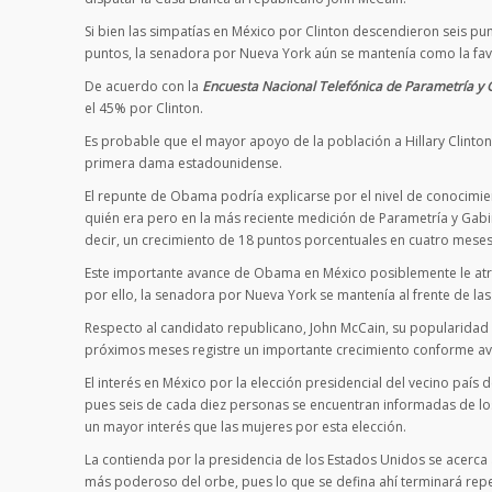
Si bien las simpatías en México por Clinton descendieron seis p
puntos, la senadora por Nueva York aún se mantenía como la fav
De acuerdo con la
Encuesta Nacional
Telefónica
de Parametría y 
el 45% por Clinton.
Es probable que el mayor apoyo de la población a Hillary Clinto
primera dama estadounidense.
El repunte de Obama podría explicarse por el nivel de conocimie
quién era pero en la más reciente medición de Parametría y Gabi
decir, un crecimiento de 18 puntos porcentuales en cuatro meses
Este importante avance de Obama en México posiblemente le atraj
por ello, la senadora por Nueva York se mantenía al frente de las
Respecto al candidato republicano, John McCain, su popularidad
próximos meses registre un importante crecimiento conforme ava
El interés en México por la elección presidencial del vecino paí
pues seis de cada diez personas se encuentran informadas de l
un mayor interés que las mujeres por esta elección.
La contienda por la presidencia de los Estados Unidos se acerca a
más poderoso del orbe, pues lo que se defina ahí terminará reper