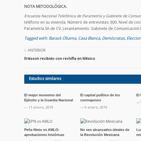
NOTA METODOLÓGICA.
Encuesta Nacional Telefónica de Parametría y Gabinete de Comuni
teléfono en su vivienda. Número de entrevistas: 600. Nivel de conf
Parametría SA de CV. Levantamiento: Gabinete de Comunicación Es
Tagged with:
Barack Obama
,
Casa Blanca
,
Demócratas
,
Eleccio
ANTERIOR
Eriksson recibido con rechifla en México
Estudios similares
El mejor momento del
El capital político de los
El
Ejército y la Guardia Nacional
contrapesos
— 
— 11 enero, 2019
— 9 enero, 2019
Peña Nieto vs AMLO:
No ven alcanzados ideales de
Lo
aprobaciones históricas
la Revolución Mexicana
mi