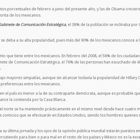
untos porcentuales de febrero a junio del presente año, y las de Obama crecier
orita de los mexicanos.
Gabinete de Comunicación Estratégica
, el 38% de la población se inclinaba po
n se deba a su alta popularidad, pues más del 90% de los mexicanos conoce a l
nto que tiene entre los mexicanos. En febrero del 2008, el 58% de los ciudada
nete de Comunicación Estratégica, el 76% de las personas han escuchado de él
.
o mayores simpatías, aunque sin alcanzar todavía la popularidad de Hillary C
 preferencias entre los mexicanos.
 en el país es menor a la de su contraparte demócrata, aunque es probable que
nce la contienda por la Casa Blanca.
s del norte se ha mantenido prácticamente en el mismo nivel desde hace cuatro 
os comicios que se efectuarán en Estados Unidos, siendo los hombres quienes
 su última jornada y los ojos de la opinión pública mundial estarán puestos en
cutiendo para bien o para mal en el resto de los países y México no es la exc