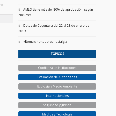
018
AMLO tiene más del 80% de aprobación, según
encuesta
Datos de Coyuntura del 22 al 28 de enero de
2019
«Roma»: no todo es nostalgia
TÓPICOS
Confianza en Instituciones
Evaluación de Autoridades
Ecología y Medio Ambiente
Internacionales
Seguridad y Justicia
Medios y Tecnología