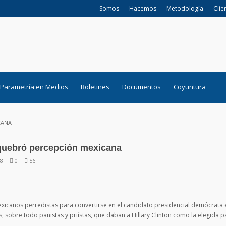
Somos
Hacemos
Metodología
Clie
Parametría en Medios
Boletines
Documentos
Coyuntura
CANA
uebró percepción mexicana
08
0
56
xicanos perredistas para convertirse en el candidato presidencial demócrata 
, sobre todo panistas y priístas, que daban a Hillary Clinton como la elegida p