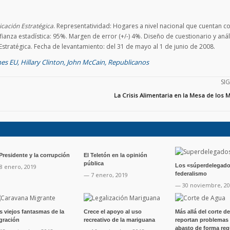
cación Estratégica
. Representatividad: Hogares a nivel nacional que cuentan c
ianza estadística: 95%. Margen de error (+/-) 4%. Diseño de cuestionario y análi
tratégica. Fecha de levantamiento: del 31 de mayo al 1 de junio de 2008.
nes EU
,
Hillary Clinton
,
John McCain
,
Republicanos
SI
La Crisis Alimentaria en la Mesa de los
 Presidente y la corrupción
El Teletón en la opinión
pública
Los «súperdelegado
8 enero, 2019
federalismo
— 7 enero, 2019
— 30 noviembre, 2
s viejos fantasmas de la
Crece el apoyo al uso
Más allá del corte d
gración
recreativo de la mariguana
reportan problemas
abasto de forma reg