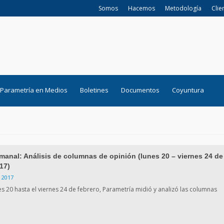
Somos
Hacemos
Metodología
Clie
Parametría en Medios
Boletines
Documentos
Coyuntura
manal: Análisis de columnas de opinión (lunes 20 – viernes 24 de
17)
 2017
es 20 hasta el viernes 24 de febrero, Parametría midió y analizó las columnas