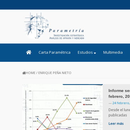
PARAMETRIA
Carta Paramétrica
Estudios
Multimedia
HOME
/
ENRIQUE PEÑA NIETO
Informe se
febrero, 20
—
24 febrero,
Desde el lun
publicadas
Leer más