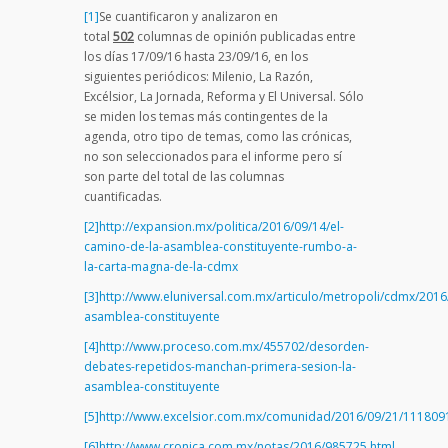
[1]
Se cuantificaron y analizaron en
total
502
columnas de opinión publicadas entre
los días 17/09/16 hasta 23/09/16, en los
siguientes periódicos: Milenio, La Razón,
Excélsior, La Jornada, Reforma y El Universal. Sólo
se miden los temas más contingentes de la
agenda, otro tipo de temas, como las crónicas,
no son seleccionados para el informe pero sí
son parte del total de las columnas
cuantificadas.
[2]
http://expansion.mx/politica/2016/09/14/el-
camino-de-la-asamblea-constituyente-rumbo-a-
la-carta-magna-de-la-cdmx
[3]
http://www.eluniversal.com.mx/articulo/metropoli/cdmx/2016/
asamblea-constituyente
[4]
http://www.proceso.com.mx/455702/desorden-
debates-repetidos-manchan-primera-sesion-la-
asamblea-constituyente
[5]
http://www.excelsior.com.mx/comunidad/2016/09/21/111809
[6]
http://www.cronica.com.mx/notas/2016/985725.html