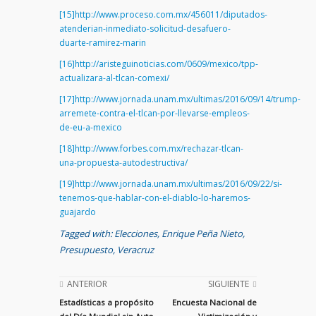
[15]
http://www.proceso.com.mx/456011/diputados-
atenderian-inmediato-solicitud-desafuero-
duarte-ramirez-marin
[16]
http://aristeguinoticias.com/0609/mexico/tpp-
actualizara-al-tlcan-comexi/
[17]
http://www.jornada.unam.mx/ultimas/2016/09/14/trump-
arremete-contra-el-tlcan-por-llevarse-empleos-
de-eu-a-mexico
[18]
http://www.forbes.com.mx/rechazar-tlcan-
una-propuesta-autodestructiva/
[19]
http://www.jornada.unam.mx/ultimas/2016/09/22/si-
tenemos-que-hablar-con-el-diablo-lo-haremos-
guajardo
Tagged with:
Elecciones
,
Enrique Peña Nieto
,
Presupuesto
,
Veracruz
ANTERIOR
SIGUIENTE
Estadísticas a propósito
Encuesta Nacional de