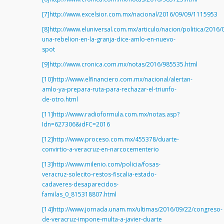
[7]
http://www.excelsior.com.mx/nacional/2016/09/09/1115953
[8]
http://www.eluniversal.com.mx/articulo/nacion/politica/2016/
una-rebelion-en-la-granja-dice-amlo-en-nuevo-
spot
[9]
http://www.cronica.com.mx/notas/2016/985535.html
[10]
http://www.elfinanciero.com.mx/nacional/alertan-
amlo-ya-prepara-ruta-para-rechazar-el-triunfo-
de-otro.html
[11]
http://www.radioformula.com.mx/notas.asp?
Idn=627306&idFC=2016
[12]
http://www.proceso.com.mx/455378/duarte-
convirtio-a-veracruz-en-narcocementerio
[13]
http://www.milenio.com/policia/fosas-
veracruz-solecito-restos-fiscalia-estado-
cadaveres-desaparecidos-
familas_0_815318807.html
[14]
http://www.jornada.unam.mx/ultimas/2016/09/22/congreso-
de-veracruz-impone-multa-a-javier-duarte