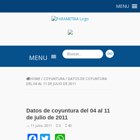
MENU
PARAMETRIA
MENU
HOME
/
COYUNTURA
/
DATOS DE COYUNTURA
DEL 04 AL 11 DE JULIO DE 2011
Datos de coyuntura del 04 al 11
de julio de 2011
— 11 julio, 2011
0
40
Facebook
Twitter
WhatsApp