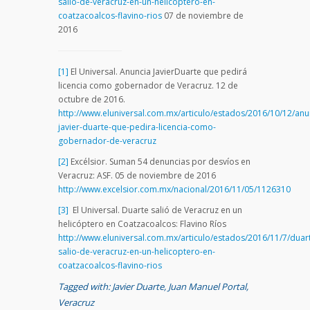
salio-de-veracruz-en-un-helicoptero-en-
coatzacoalcos-flavino-rios
07 de noviembre de
2016
[1]
El Universal. Anuncia JavierDuarte que pedirá
licencia como gobernador de Veracruz. 12 de
octubre de 2016.
http://www.eluniversal.com.mx/articulo/estados/2016/10/12/anu
javier-duarte-que-pedira-licencia-como-
gobernador-de-veracruz
[2]
Excélsior. Suman 54 denuncias por desvíos en
Veracruz: ASF. 05 de noviembre de 2016
http://www.excelsior.com.mx/nacional/2016/11/05/1126310
[3]
El Universal. Duarte salió de Veracruz en un
helicóptero en Coatzacoalcos: Flavino Ríos
http://www.eluniversal.com.mx/articulo/estados/2016/11/7/duar
salio-de-veracruz-en-un-helicoptero-en-
coatzacoalcos-flavino-rios
Tagged with:
Javier Duarte
,
Juan Manuel Portal
,
Veracruz