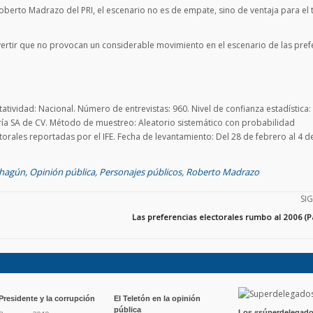
rto Madrazo del PRI, el escenario no es de empate, sino de ventaja para el t
rtir que no provocan un considerable movimiento en el escenario de las pref
atividad: Nacional. Número de entrevistas: 960. Nivel de confianza estadística:
tría SA de CV. Método de muestreo: Aleatorio sistemático con probabilidad
orales reportadas por el IFE. Fecha de levantamiento: Del 28 de febrero al 4 
ahagún
,
Opinión pública
,
Personajes públicos
,
Roberto Madrazo
SI
Las preferencias electorales rumbo al 2006 (P
 Presidente y la corrupción
El Teletón en la opinión
pública
Los «súperdelegado