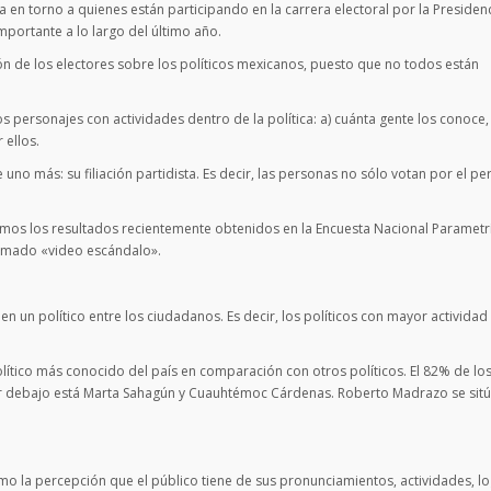
ia en torno a quienes están participando en la carrera electoral por la Presidenc
portante a lo largo del último año.
nión de los electores sobre los políticos mexicanos, puesto que no todos están
s personajes con actividades dentro de la política: a) cuánta gente los conoce,
 ellos.
o más: su filiación partidista. Es decir, las personas no sólo votan por el pe
os los resultados recientemente obtenidos en la Encuesta Nacional Parametr
lamado «video escándalo».
n un político entre los ciudadanos. Es decir, los políticos con mayor actividad
lítico más conocido del país en comparación con otros políticos. El 82% de lo
 por debajo está Marta Sahagún y Cuauhtémoc Cárdenas. Roberto Madrazo se sitú
o la percepción que el público tiene de sus pronunciamientos, actividades, lo