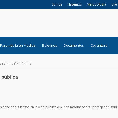
Somos
Hacemos
Metodología
Clie
Parametría en Medios
Boletines
Documentos
Coyuntura
A LA OPINIÓN PÚBLICA
 pública
esenciado sucesos en la vida pública que han modificado su percepción sobr