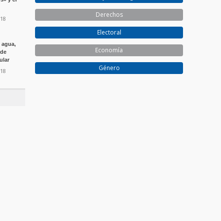
Derechos
018
Electoral
e agua,
Economía
 de
ular
Género
018