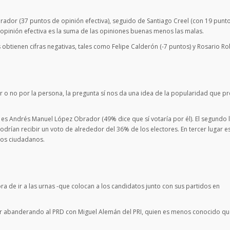
rador (37 puntos de opinión efectiva), seguido de Santiago Creel (con 19 punt
 opinión efectiva es la suma de las opiniones buenas menos las malas.
obtienen cifras negativas, tales como Felipe Calderón (-7 puntos) y Rosario Rob
r o no por la persona, la pregunta sí nos da una idea de la popularidad que p
es Andrés Manuel López Obrador (49% dice que sí votaría por él). El segundo 
rían recibir un voto de alrededor del 36% de los electores. En tercer lugar e
 los ciudadanos.
ora de ir a las urnas -que colocan a los candidatos junto con sus partidos en
 abanderando al PRD con Miguel Alemán del PRI, quien es menos conocido qu