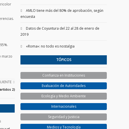
ricolor
AMLO tiene más del 80% de aprobación, según
encuesta
erencias.
Datos de Coyuntura del 22 al 28 de enero de
2019
 95%.
«Roma»: no todo es nostalgia
de marzo
TÓPICOS
Confianza en Instituciones
GUIENTE
Evaluación de Autoridades
artidos 2)
Ecología y Medio Ambiente
Internacionales
Seguridad y Justicia
Medios y Tecnología
s» y el