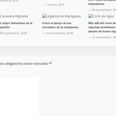
8 enero, 2019
federalismo
— 7 enero, 2019
— 30 noviembre, 2
s viejos fantasmas de la
Crece el apoyo al uso
Más allá del corte d
gración
recreativo de la mariguana
reportan problemas
abasto de forma reg
18 noviembre, 2018
— 16 noviembre, 2018
— 12 noviembre, 2
mpos obligatorios están marcados
*