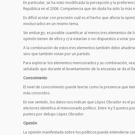
En particular, se ha visto modificada la percepción y la preferenc
República en el 2006. Competencia que sin duda ha sido la más im
Es difícil acotar con precisión cuál es el hecho que afecta la opi
involucrados en un mismo tema.
Sin embargo, es posible cuantificar al menos tres elementos de lo
opinión tienen de ellos y c) si estarían o no dispuestos a votar por
A la combinación de estos tres elementos también debe añadirse un
sino que también votan por un partido.
Para explorar los elementos mencionados y su combinación, veam
señalado que durante el levantamiento de la encuesta se da el l
Conocimiento
El nivel de conocimiento puede leerse como la presencia que tiene
más conocidos.
En ese sentido, los datos nos indican que López Obrador es el po
electores identifica al mencionado político. Entre 4 y 5 puntos
puntos por debajo López Obrador.
Opinión
La opinión manifestada sobre los políticos puede entenderse com