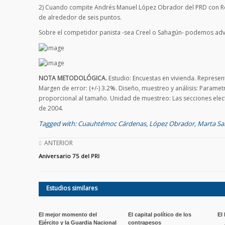
2) Cuando compite Andrés Manuel López Obrador del PRD con Robe
de alrededor de seis puntos.
Sobre el competidor panista -sea Creel o Sahagún- podemos adve
NOTA METODOLÓGICA.
Estudio: Encuestas en vivienda. Represent
Margen de error: (+/-) 3.2%. Diseño, muestreo y análisis: Parame
proporcional al tamaño. Unidad de muestreo: Las secciones elect
de 2004.
Tagged with:
Cuauhtémoc Cárdenas
,
López Obrador
,
Marta S
ANTERIOR
Aniversario 75 del PRI
Estudios similares
El mejor momento del
El capital político de los
El
Ejército y la Guardia Nacional
contrapesos