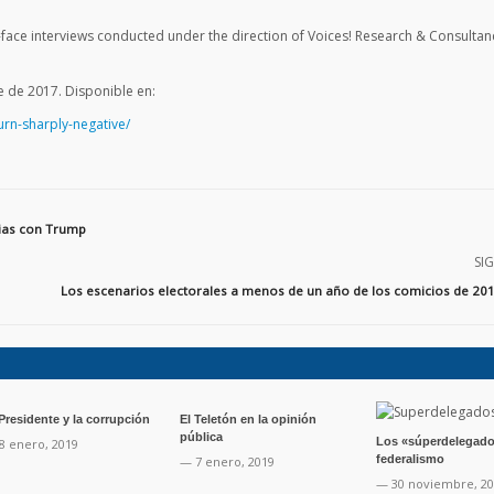
o-face interviews conducted under the direction of Voices! Research & Consultan
e de 2017. Disponible en:
urn-sharply-negative/
cias con Trump
SI
Los escenarios electorales a menos de un año de los comicios de 2018
 Presidente y la corrupción
El Teletón en la opinión
pública
Los «súperdelegado
8 enero, 2019
federalismo
— 7 enero, 2019
— 30 noviembre, 2