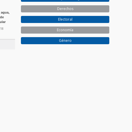
Derechos
e agua,
 de
Electoral
ular
018
Economía
Género