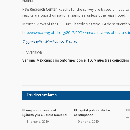
Fuente:
Pew Research Center
. Results for the survey are based on face-t
results are based on national samples, unless otherwise noted.
Mexican Views of the U.S. Turn Sharply Negative. 14 de septiembr
http://www.pewglobal.org/2017/09/14/mexican-views-of-the-u-s-t
Tagged with:
Mexicanos
,
Trump
ANTERIOR
Ver más Mexicanos inconformes con el TLC y nuestras coinciden
Estudios similares
El mejor momento del
El capital político de los
El
Ejército y la Guardia Nacional
contrapesos
— 
— 11 enero, 2019
— 9 enero, 2019