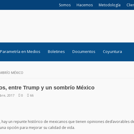
Somos
Hacemos
Metodología
Clie
Parametría en Medios
Boletines
Documentos
Coyuntura
OMBRÍO MÉXICO
os, entre Trump y un sombrío México
bre, 2017
0
66
, hay un repunte histórico de mexicanos que tienen opiniones desfavorables d
una opción para mejorar su calidad de vida.