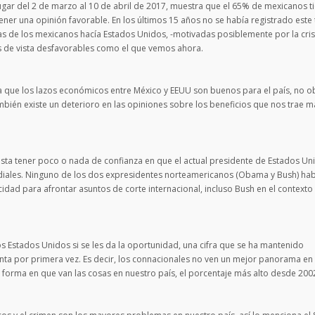
 lugar del 2 de marzo al 10 de abril de 2017, muestra que el 65% de mexicanos t
ener una opinión favorable. En los últimos 15 años no se había registrado este 
as de los mexicanos hacía Estados Unidos, -motivadas posiblemente por la cris
s de vista desfavorables como el que vemos ahora.
 que los lazos económicos entre México y EEUU son buenos para el país, no o
mbién existe un deterioro en las opiniones sobre los beneficios que nos trae 
ta tener poco o nada de confianza en que el actual presidente de Estados Un
iales. Ninguno de los dos expresidentes norteamericanos (Obama y Bush) hab
dad para afrontar asuntos de corte internacional, incluso Bush en el contexto 
s Estados Unidos si se les da la oportunidad, una cifra que se ha mantenido
nta por primera vez. Es decir, los connacionales no ven un mejor panorama en
 forma en que van las cosas en nuestro país, el porcentaje más alto desde 200