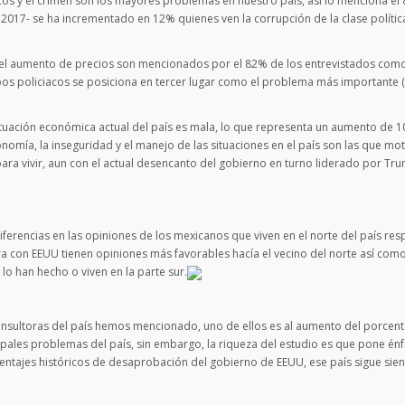
icos y el crimen son los mayores problemas en nuestro país, así lo menciona el
 2017- se ha incrementado en 12% quienes ven la corrupción de la clase políti
mo el aumento de precios son mencionados por el 82% de los entrevistados com
os policiacos se posiciona en tercer lugar como el problema más importante 
ituación económica actual del país es mala, lo que representa un aumento de 
mía, la inseguridad y el manejo de las situaciones en el país son las que moti
a vivir, aun con el actual desencanto del gobierno en turno liderado por Tru
ferencias en las opiniones de los mexicanos que viven en el norte del país res
era con EEUU tienen opiniones más favorables hacía el vecino del norte así com
lo han hecho o viven en la parte sur.
onsultoras del país hemos mencionado, uno de ellos es al aumento del porcent
pales problemas del país, sin embargo, la riqueza del estudio es que pone énf
orcentajes históricos de desaprobación del gobierno de EEUU, ese país sigue si