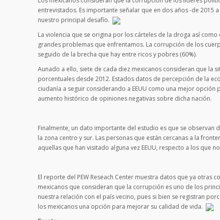
Los mexicanos consideran que la corrupción de los líderes polít
entrevistados. Es importante señalar que en dos años -de 2015 a
nuestro principal desafío.
La violencia que se origina por los cárteles de la droga así co
grandes problemas que enfrentamos. La corrupción de los cuerp
seguido de la brecha que hay entre ricos y pobres (60%).
Aunado a ello, siete de cada diez mexicanos consideran que la s
porcentuales desde 2012. Estados datos de percepción de la econo
ciudanía a seguir considerando a EEUU como una mejor opción par
aumento histórico de opiniones negativas sobre dicha nación.
Finalmente, un dato importante del estudio es que se observan di
la zona centro y sur. Las personas que están cercanas a la front
aquellas que han visitado alguna vez EEUU, respecto a los que no 
El reporte del PEW Reseach Center muestra datos que ya otras c
mexicanos que consideran que la corrupción es uno de los princi
nuestra relación con el país vecino, pues si bien se registran p
los mexicanos una opción para mejorar su calidad de vida.