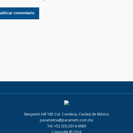
Benjamín Hill 185 Col. Condesa, Ciudad de México
parametria@parametri.com.mx
Tel: +52 (55) 2614-0089
Copyright © 2018