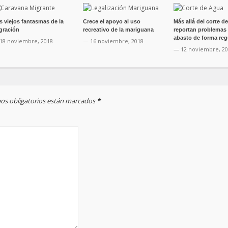
s viejos fantasmas de la
Crece el apoyo al uso
Más allá del corte d
gración
recreativo de la mariguana
reportan problemas
abasto de forma reg
18 noviembre, 2018
— 16 noviembre, 2018
— 12 noviembre, 2
mpos obligatorios están marcados
*