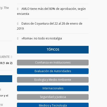
cy. The
AMLO tiene más del 80% de aprobación, según
encuesta
Datos de Coyuntura del 22 al 28 de enero de
2019
«Roma»: no todo es nostalgia
TÓPICOS
GUIENTE
Confianza en Instituciones
 (1 de 2)
Evaluación de Autoridades
Ecología y Medio Ambiente
Internacionales
s» y el
Seguridad y Justicia
018
Medios y Tecnología