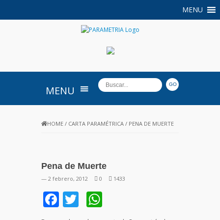
MENU
PARAMETRIA
MENU
HOME
/
CARTA PARAMÉTRICA
/
PENA DE MUERTE
Pena de Muerte
— 2 febrero, 2012
0
1433
Facebook
Twitter
WhatsApp