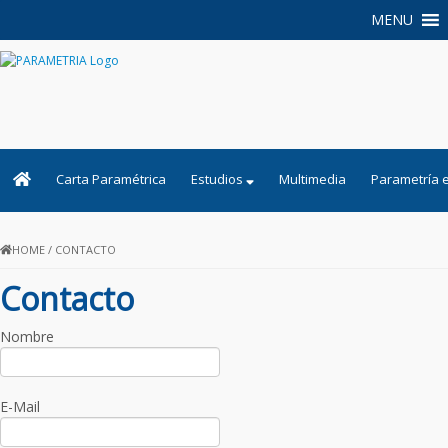
MENU
PARAMETRIA
Carta Paramétrica
Estudios
Multimedia
Parametría 
HOME
/
CONTACTO
Contacto
Nombre
E-Mail