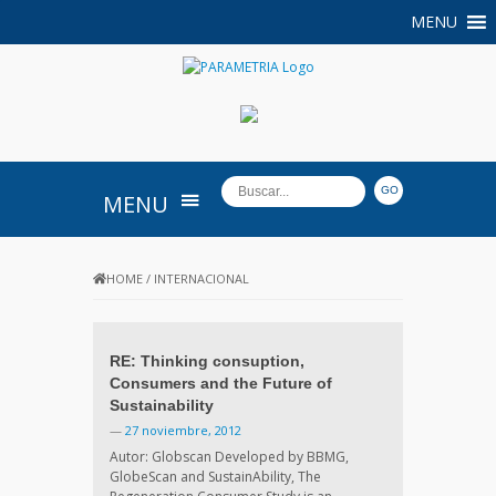
MENU
PARAMETRIA
MENU
HOME
/
INTERNACIONAL
RE: Thinking consuption,
Consumers and the Future of
Sustainability
—
27 noviembre, 2012
Autor: Globscan Developed by BBMG,
GlobeScan and SustainAbility, The