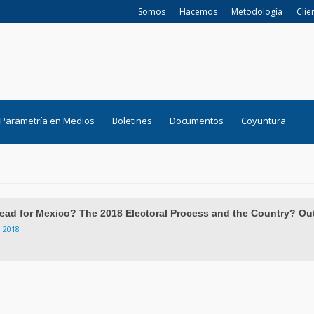
Somos
Hacemos
Metodología
Clie
Parametría en Medios
Boletines
Documentos
Coyuntura
ead for Mexico? The 2018 Electoral Process and the Country? Ou
, 2018