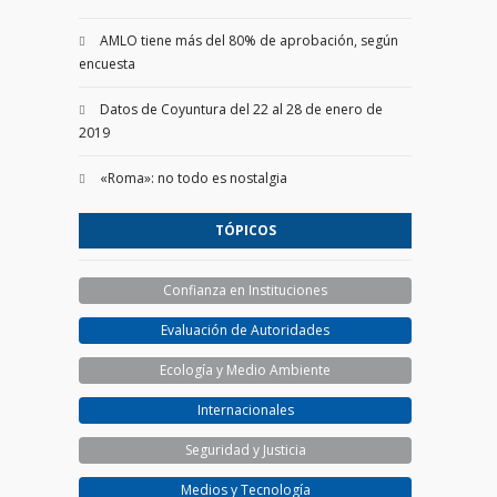
AMLO tiene más del 80% de aprobación, según
encuesta
Datos de Coyuntura del 22 al 28 de enero de
2019
«Roma»: no todo es nostalgia
TÓPICOS
Confianza en Instituciones
Evaluación de Autoridades
Ecología y Medio Ambiente
Internacionales
Seguridad y Justicia
Medios y Tecnología