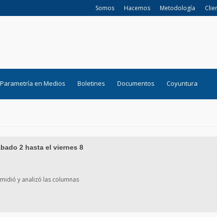
Somos
Hacemos
Metodología
Clie
Parametría en Medios
Boletines
Documentos
Coyuntura
bado 2 hasta el viernes 8
 midió y analizó las columnas