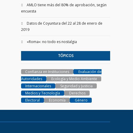
AMLO tiene más del 80% de aprobación, según
encuesta
Datos de Coyuntura del 22 al 28 de enero de
2019
«Roma»: no todo es nostalgia
TÓPICOS
Confianza en Instituciones
Evaluación de
Autoridades
Ecología y Medio Ambiente
Internacionales
Seguridad y Justicia
Medios y Tecnología
Derechos
Electoral
Economía
Género