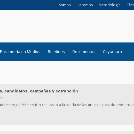
Somos
Hacemos
Metodología
Clie
Parametría en Medios
Boletines
Documentos
Coyuntura
s, candidatos, campañas y corrupción
18
da entrega del ejercicio realizado a la salida de las urnas el pasado primero de