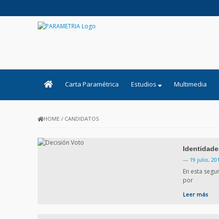
PARAMETRIA
Carta Paramétrica
Estudios
Multimedia
HOME
/
CANDIDATOS
Identidade
—
19 julio, 20
En esta segun
por
Leer más