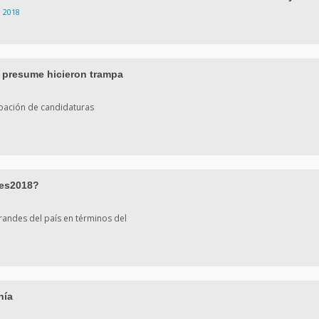
, 2018
 presume hicieron trampa
cipación de candidaturas
nes2018?
randes del país en términos del
nía