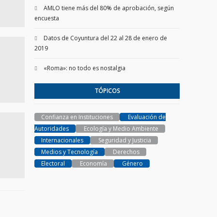
AMLO tiene más del 80% de aprobación, según
encuesta
Datos de Coyuntura del 22 al 28 de enero de
2019
«Roma»: no todo es nostalgia
TÓPICOS
Confianza en Instituciones
Evaluación de
Autoridades
Ecología y Medio Ambiente
Internacionales
Seguridad y Justicia
Medios y Tecnología
Derechos
Electoral
Economía
Género