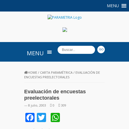
MENU
PARAMETRIA
MENU
HOME
/
CARTA PARAMÉTRICA
/
EVALUACIÓN DE
ENCUESTAS PREELECTORALES
Evaluación de encuestas
preelectorales
— 8 julio, 2003
0
309
Facebook
Twitter
WhatsApp