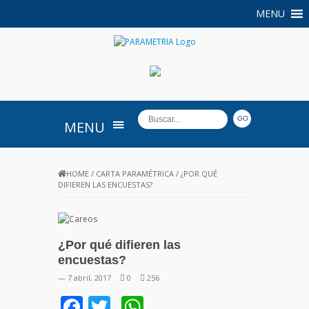
MENU
PARAMETRIA
MENU
HOME
/
CARTA PARAMÉTRICA
/
¿POR QUÉ
DIFIEREN LAS ENCUESTAS?
¿Por qué difieren las
encuestas?
— 7 abril, 2017
0
256
Facebook
Twitter
WhatsApp