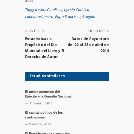
2012
Tagged with:
Católicos
,
Iglesia Católica
,
Latinobarómetro
,
Papa Francisco
,
Religión
ANTERIOR
SIGUIENTE
Estadísticas a
Datos de Coyuntura
Propósito del Día
del 22 al 28 de abril de
Mundial del Libro y El
2014
Derecho de Autor
Estudios similares
El mejor momento del
Ejército y la Guardia Nacional
— 11 enero, 2019
El capital político de los
contrapesos
— 9 enero, 2019
El Presidente y la corrupción