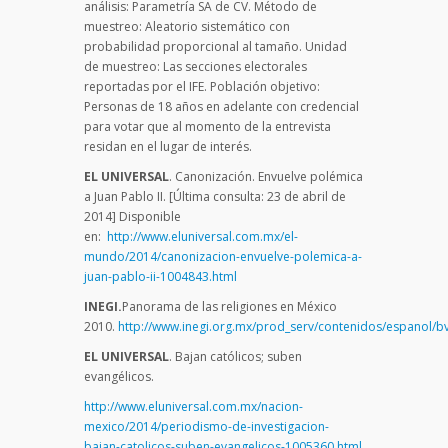
análisis: Parametría SA de CV. Método de
muestreo: Aleatorio sistemático con
probabilidad proporcional al tamaño. Unidad
de muestreo: Las secciones electorales
reportadas por el IFE. Población objetivo:
Personas de 18 años en adelante con credencial
para votar que al momento de la entrevista
residan en el lugar de interés.
EL UNIVERSAL
. Canonización. Envuelve polémica
a Juan Pablo II. [Última consulta: 23 de abril de
2014] Disponible
en:
http://www.eluniversal.com.mx/el-
mundo/2014/canonizacion-envuelve-polemica-a-
juan-pablo-ii-1004843.html
INEGI.
Panorama de las religiones en México
2010.
http://www.inegi.org.mx/prod_serv/contenidos/espanol/b
EL UNIVERSAL
. Bajan católicos; suben
evangélicos.
http://www.eluniversal.com.mx/nacion-
mexico/2014/periodismo-de-investigacion-
bajan-catolicos-suben-evangelicos-1005360.html