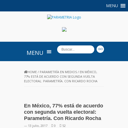
MENU
PARAMETRIA
MENU
HOME
/
PARAMETRÍA EN MEDIOS
/
EN MÉXICO,
77% ESTÁ DE ACUERDO CON SEGUNDA VUELTA
ELECTORAL: PARAMETRÍA. CON RICARDO ROCHA
En México, 77% está de acuerdo
con segunda vuelta electoral:
Parametría. Con Ricardo Rocha
— 13 julio, 2017
0
52