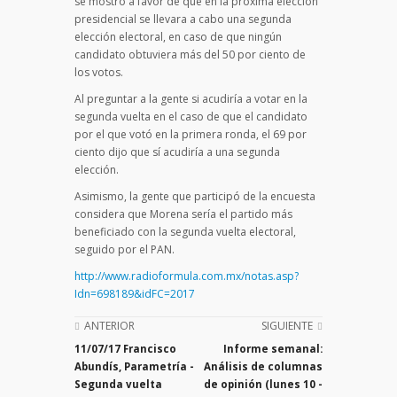
se mostró a favor de que en la próxima elección
presidencial se llevara a cabo una segunda
elección electoral, en caso de que ningún
candidato obtuviera más del 50 por ciento de
los votos.
Al preguntar a la gente si acudiría a votar en la
segunda vuelta en el caso de que el candidato
por el que votó en la primera ronda, el 69 por
ciento dijo que sí acudiría a una segunda
elección.
Asimismo, la gente que participó de la encuesta
considera que Morena sería el partido más
beneficiado con la segunda vuelta electoral,
seguido por el PAN.
http://www.radioformula.com.mx/notas.asp?
Idn=698189&idFC=2017
ANTERIOR
SIGUIENTE
11/07/17 Francisco
Informe semanal:
Abundís, Parametría -
Análisis de columnas
Segunda vuelta
de opinión (lunes 10 -