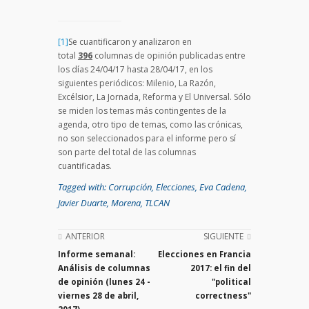
[1]
Se cuantificaron y analizaron en
total
396
columnas de opinión publicadas entre
los días 24/04/17 hasta 28/04/17, en los
siguientes periódicos: Milenio, La Razón,
Excélsior, La Jornada, Reforma y El Universal. Sólo
se miden los temas más contingentes de la
agenda, otro tipo de temas, como las crónicas,
no son seleccionados para el informe pero sí
son parte del total de las columnas
cuantificadas.
Tagged with:
Corrupción
,
Elecciones
,
Eva Cadena
,
Javier Duarte
,
Morena
,
TLCAN
ANTERIOR
SIGUIENTE
Informe semanal:
Elecciones en Francia
Análisis de columnas
2017: el fin del
de opinión (lunes 24 -
"political
viernes 28 de abril,
correctness"