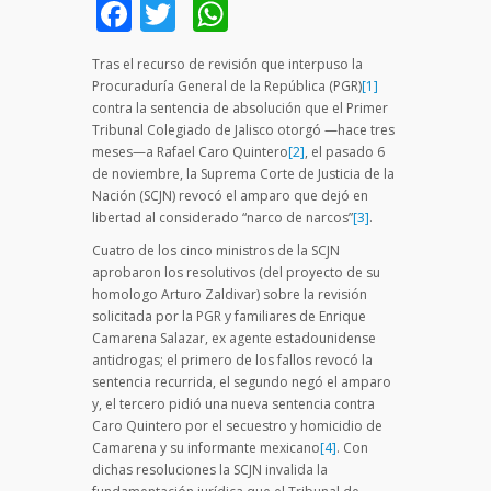
Facebook
Twitter
WhatsApp
Tras el recurso de revisión que interpuso la
Procuraduría General de la República (PGR)
[1]
contra la sentencia de absolución que el Primer
Tribunal Colegiado de Jalisco otorgó —hace tres
meses—a Rafael Caro Quintero
[2]
, el pasado 6
de noviembre, la Suprema Corte de Justicia de la
Nación (SCJN) revocó el amparo que dejó en
libertad al considerado “narco de narcos”
[3]
.
Cuatro de los cinco ministros de la SCJN
aprobaron los resolutivos (del proyecto de su
homologo Arturo Zaldivar) sobre la revisión
solicitada por la PGR y familiares de Enrique
Camarena Salazar, ex agente estadounidense
antidrogas; el primero de los fallos revocó la
sentencia recurrida, el segundo negó el amparo
y, el tercero pidió una nueva sentencia contra
Caro Quintero por el secuestro y homicidio de
Camarena y su informante mexicano
[4]
. Con
dichas resoluciones la SCJN invalida la