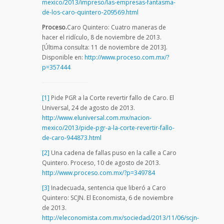
mexico/2013/impreso/las-empresas-fantasma-
de-los-caro-quintero-209569.html
Proceso.
Caro Quintero: Cuatro maneras de
hacer el ridículo, 8 de noviembre de 2013.
[Última consulta: 11 de noviembre de 2013].
Disponible en:
http://www.proceso.com.mx/?
p=357444
[1]
Pide PGR a la Corte revertir fallo de Caro. El
Universal, 24 de agosto de 2013.
http://www.eluniversal.com.mx/nacion-
mexico/2013/pide-pgr-a-la-corte-revertir-fallo-
de-caro-944873.html
[2]
Una cadena de fallas puso en la calle a Caro
Quintero. Proceso, 10 de agosto de 2013.
http://www.proceso.com.mx/?p=349784
[3]
Inadecuada, sentencia que liberó a Caro
Quintero: SCJN. El Economista, 6 de noviembre
de 2013.
http://eleconomista.com.mx/sociedad/2013/11/06/scjn-