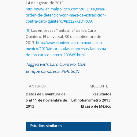
14 de agosto de 2013.
http://www.animalpolitico.com/2013/08/giran-
orden-de-detencion-con-fines-de-extradicion-
contra-caro-quintero/#ixzz2kKzD1cOA
[9]
Las empresas “fantasma” de los Caro
Quintero. El Universal, 30 de septiembre de
2013.
http://www.eluniversal.com.mx/nacion-
mexico/2013/impreso/las-empresas-fantasma-
de-los-caro-quintero-209569.html
Tagged with:
Caro Quintero
,
DEA
,
Enrique Camarena
,
PGR
,
SCJN
ANTERIOR
SIGUIENTE
Datos de Coyuntura del
Resultados
5 al 11 de noviembre de
Latinobarómetro 2013.
2013
El caso de México
Estudios similares