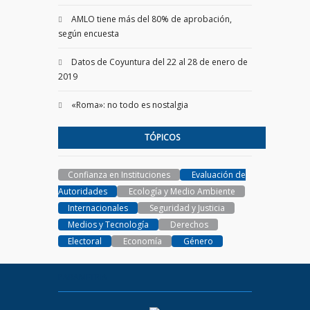
AMLO tiene más del 80% de aprobación,
según encuesta
Datos de Coyuntura del 22 al 28 de enero de
2019
«Roma»: no todo es nostalgia
TÓPICOS
Confianza en Instituciones
Evaluación de
Autoridades
Ecología y Medio Ambiente
Internacionales
Seguridad y Justicia
Medios y Tecnología
Derechos
Electoral
Economía
Género
PARAMETRIA