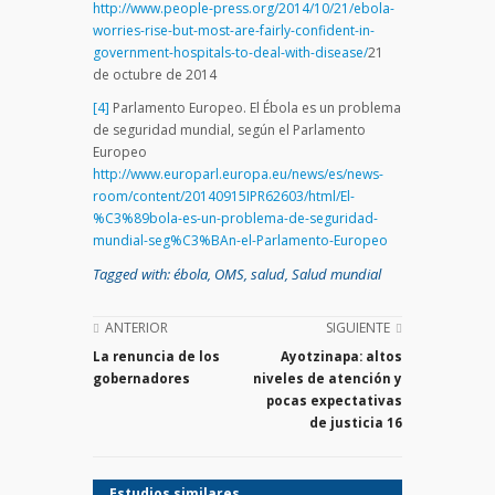
http://www.people-press.org/2014/10/21/ebola-
worries-rise-but-most-are-fairly-confident-in-
government-hospitals-to-deal-with-disease/
21
de octubre de 2014
[4]
Parlamento Europeo. El Ébola es un problema
de seguridad mundial, según el Parlamento
Europeo
http://www.europarl.europa.eu/news/es/news-
room/content/20140915IPR62603/html/El-
%C3%89bola-es-un-problema-de-seguridad-
mundial-seg%C3%BAn-el-Parlamento-Europeo
Tagged with:
ébola
,
OMS
,
salud
,
Salud mundial
ANTERIOR
SIGUIENTE
La renuncia de los
Ayotzinapa: altos
gobernadores
niveles de atención y
pocas expectativas
de justicia 16
Estudios similares