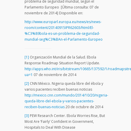
problema de seguridad mundial, según el
Parlamento Europeo [Última consulta: 07 de
noviembre de 2014] Disponible en:
http://www.europarl.europa.eu/news/es/news-
room/content/20140915IPR62603/html/El-
%C3%89bola-es-un-problema-de-seguridad-
mundial-seg%C3%BAn-el-Parlamento-Europeo
[1]
Organización Mundial de la Salud. Ebola
Response Roadmap Situation Report Update.
http://apps.who.int/iris/bitstream/10665/137592/1/roadmapsit
ua=1
07 de noviembre de 2014
[2]
CNN México. Nigeria queda libre del ébola y
varios pacientes reciben buenas noticias
http://mexico.cnn.com/mundo/2014/10/20/nigeria-
queda-libre-del-ebola-y-varios-pacientes-
reciben-buenas-noticias
20 de octubre de 2014
[3]
PEW Research Center. Ebola Worries Rise, But
Most Are ‘Fairly’ Confident in Government,
Hospitals to Deal With Disease