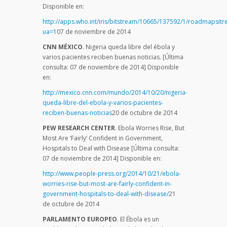
Disponible en:
http://apps.who.int/iris/bitstream/10665/137592/1/roadmapsit
ua=1
07 de noviembre de 2014
CNN MÉXICO
. Nigeria queda libre del ébola y
varios pacientes reciben buenas noticias. [Última
consulta: 07 de noviembre de 2014] Disponible
en:
http://mexico.cnn.com/mundo/2014/10/20/nigeria-
queda-libre-del-ebola-y-varios-pacientes-
reciben-buenas-noticias
20 de octubre de 2014
PEW RESEARCH CENTER
. Ebola Worries Rise, But
Most Are ‘Fairly’ Confident in Government,
Hospitals to Deal with Disease [Última consulta:
07 de noviembre de 2014] Disponible en:
http://www.people-press.org/2014/10/21/ebola-
worries-rise-but-most-are-fairly-confident-in-
government-hospitals-to-deal-with-disease/
21
de octubre de 2014
PARLAMENTO EUROPEO
. El Ébola es un