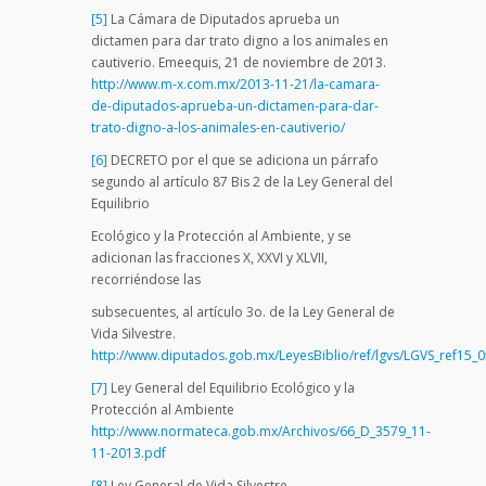
[5]
La Cámara de Diputados aprueba un
dictamen para dar trato digno a los animales en
cautiverio. Emeequis, 21 de noviembre de 2013.
http://www.m-x.com.mx/2013-11-21/la-camara-
de-diputados-aprueba-un-dictamen-para-dar-
trato-digno-a-los-animales-en-cautiverio/
[6]
DECRETO por el que se adiciona un párrafo
segundo al artículo 87 Bis 2 de la Ley General del
Equilibrio
Ecológico y la Protección al Ambiente, y se
adicionan las fracciones X, XXVI y XLVII,
recorriéndose las
subsecuentes, al artículo 3o. de la Ley General de
Vida Silvestre.
http://www.diputados.gob.mx/LeyesBiblio/ref/lgvs/LGVS_ref15_
[7]
Ley General del Equilibrio Ecológico y la
Protección al Ambiente
http://www.normateca.gob.mx/Archivos/66_D_3579_11-
11-2013.pdf
[8]
Ley General de Vida Silvestre