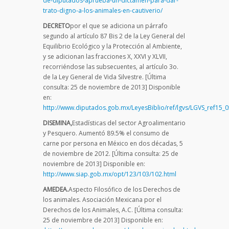
de-diputados-aprueba-un-dictamen-para-dar-
trato-digno-a-los-animales-en-cautiverio/
DECRETO
por el que se adiciona un párrafo
segundo al artículo 87 Bis 2 de la Ley General del
Equilibrio Ecológico y la Protección al Ambiente,
y se adicionan las fracciones X, XXVI y XLVII,
recorriéndose las subsecuentes, al artículo 3o.
de la Ley General de Vida Silvestre. [Última
consulta: 25 de noviembre de 2013] Disponible
en:
http://www.diputados.gob.mx/LeyesBiblio/ref/lgvs/LGVS_ref15_
DISEMINA,
Estadísticas del sector Agroalimentario
y Pesquero. Aumentó 89.5% el consumo de
carne por persona en México en dos décadas, 5
de noviembre de 2012. [Última consulta: 25 de
noviembre de 2013] Disponible en:
http://www.siap.gob.mx/opt/123/103/102.html
AMEDEA.
Aspecto Filosófico de los Derechos de
los animales. Asociación Mexicana por el
Derechos de los Animales, A.C. [Última consulta:
25 de noviembre de 2013] Disponible en: