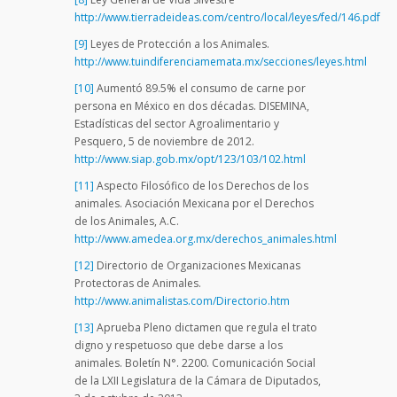
http://www.tierradeideas.com/centro/local/leyes/fed/146.pdf
[9]
Leyes de Protección a los Animales.
http://www.tuindiferenciamemata.mx/secciones/leyes.html
[10]
Aumentó 89.5% el consumo de carne por
persona en México en dos décadas. DISEMINA,
Estadísticas del sector Agroalimentario y
Pesquero, 5 de noviembre de 2012.
http://www.siap.gob.mx/opt/123/103/102.html
[11]
Aspecto Filosófico de los Derechos de los
animales. Asociación Mexicana por el Derechos
de los Animales, A.C.
http://www.amedea.org.mx/derechos_animales.html
[12]
Directorio de Organizaciones Mexicanas
Protectoras de Animales.
http://www.animalistas.com/Directorio.htm
[13]
Aprueba Pleno dictamen que regula el trato
digno y respetuoso que debe darse a los
animales. Boletín N°. 2200. Comunicación Social
de la LXII Legislatura de la Cámara de Diputados,