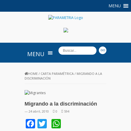
MENU
PARAMETRIA
MENU
HOME
/
CARTA PARAMÉTRICA
/
MIGRANDO A LA
DISCRIMINACIÓN
Migrando a la discriminación
— 24 abril, 2010
0
594
Facebook
Twitter
WhatsApp