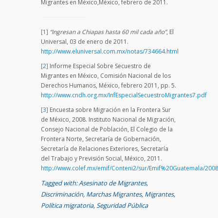
Migrantes en México,México, febrero de 2011.
[1]
“Ingresan a Chiapas hasta 60 mil cada año”
, El
Universal, 03 de enero de 2011.
http://www.eluniversal.com.mx/notas/734664.html
[2]
Informe Especial Sobre Secuestro de
Migrantes en México, Comisión Nacional de los
Derechos Humanos, México, febrero 2011, pp. 5.
http://www.cndh.org.mx/InfEspecialSecuestroMigrantes7.pdf
[3]
Encuesta sobre Migración en la Frontera Sur
de México, 2008. Instituto Nacional de Migración,
Consejo Nacional de Población, El Colegio de la
Frontera Norte, Secretaría de Gobernación,
Secretaría de Relaciones Exteriores, Secretaría
del Trabajo y Previsión Social, México, 2011.
http://www.colef.mx/emif/Conteni2/sur/Emif%20Guatemala/200
Tagged with:
Asesinato de Migrantes
,
Discriminación
,
Marchas Migrantes
,
Migrantes
,
Política migratoria
,
Seguridad Pública