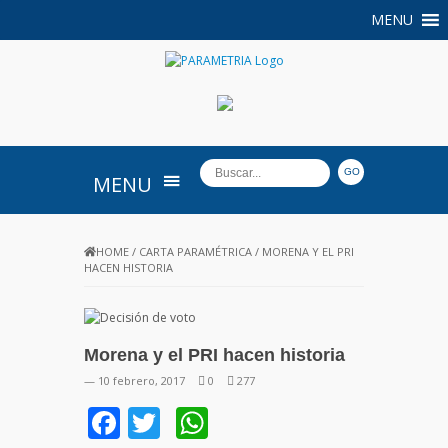
MENU
PARAMETRIA
MENU
HOME
/
CARTA PARAMÉTRICA
/
MORENA Y EL PRI
HACEN HISTORIA
Morena y el PRI hacen historia
— 10 febrero, 2017
0
277
Facebook
Twitter
WhatsApp