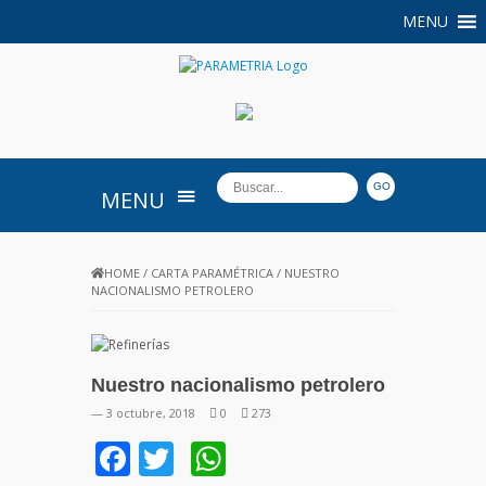
MENU
PARAMETRIA
MENU
HOME
/
CARTA PARAMÉTRICA
/
NUESTRO
NACIONALISMO PETROLERO
Nuestro nacionalismo petrolero
— 3 octubre, 2018
0
273
Facebook
Twitter
WhatsApp