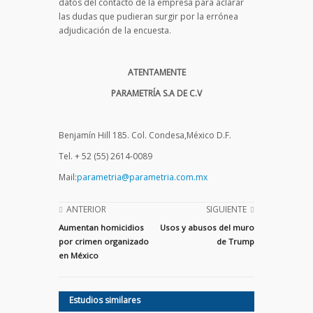
datos del contacto de la empresa para aclarar
las dudas que pudieran surgir por la errónea
adjudicación de la encuesta.
ATENTAMENTE
PARAMETRÍA S.A DE C.V
Benjamín Hill 185. Col. Condesa,México D.F.
Tel. + 52 (55) 2614-0089
Mail:
parametria@parametria.com.mx
ANTERIOR
SIGUIENTE
Aumentan homicidios
Usos y abusos del muro
por crimen organizado
de Trump
en México
Estudios similares