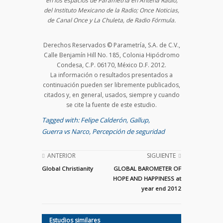
en los espacios de Parametría en Antena Radio,
del Instituto Mexicano de la Radio; Once Noticias,
de Canal Once y La Chuleta, de Radio Fórmula.
Derechos Reservados © Parametría, S.A. de C.V.,
Calle Benjamín Hill No. 185, Colonia Hipódromo
Condesa, C.P. 06170, México D.F. 2012.
La información o resultados presentados a
continuación pueden ser libremente publicados,
citados y, en general, usados, siempre y cuando
se cite la fuente de este estudio.
Tagged with:
Felipe Calderón
,
Gallup
,
Guerra vs Narco
,
Percepción de seguridad
ANTERIOR
SIGUIENTE
Global Christianity
GLOBAL BAROMETER OF
HOPE AND HAPPINESS at
year end 2012
Estudios similares