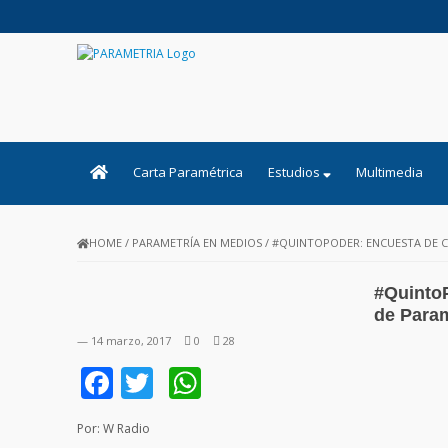
PARAMETRIA
Carta Paramétrica
Estudios
Multimedia
HOME
/
PARAMETRÍA EN MEDIOS
/
#QUINTOPODER: ENCUESTA DE C
#Quinto
de Param
— 14 marzo, 2017
0
28
Facebook
Twitter
WhatsApp
Por: W Radio