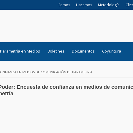
Somos
Hacemos
Metodología
Clie
Parametría en Medios
Boletines
Documentos
Coyuntura
ONFIANZA EN MEDIOS DE COMUNICACIÓN DE PARAMETRÍA
Poder: Encuesta de confianza en medios de comuni
etría