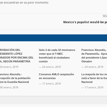
es se encuentran en su peor momento
SI
Mexico's populist would-be p
ROBACIÓN DEL
Solo 2 de cada 10 mexicanos
Francisco Abundis, 
ESIDENTE LÓPEZ
creen que el T-MEC
de Parametría.- Apr
RADOR POR ENCIMA DEL
beneficiará al ciudadano
del presidente Lópe
%, SEGÚN PARAMETRÍA
común
Obrador
24 enero, 2019
— 24 enero, 2019
— 24 enero, 2019
ancisco Abundis.-
Conserva AMLO aceptación
La mayoría de los 
rcepción de la población
en encuestas
está a favor de la G
bre la Guardia Nacional
Nacional
— 17 enero, 2019
18 enero, 2019
— 17 enero, 2019