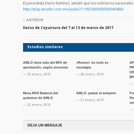
El periodista Darío Ramírez, señaló que los noticieros nacional
http://play.wradio.com.mx/audio/111RD380000000046488/
ANTERIOR
Datos de Coyuntura del 7 al 13 de marzo de 2017
Estudios similares
AMLO tiene más del 80% de
«Roma»: no todo es
AP
aprobación, según encuesta
nostalgia
PR
OB
— 29 enero, 2019
— 28 enero, 2019
80
— 
Mesa MVS Balance del
AMLO: patear el avispero
Fr
gobierno de AMLO
Pe
— 21 enero, 2019
so
— 22 enero, 2019
— 
DEJA UN MENSAJE