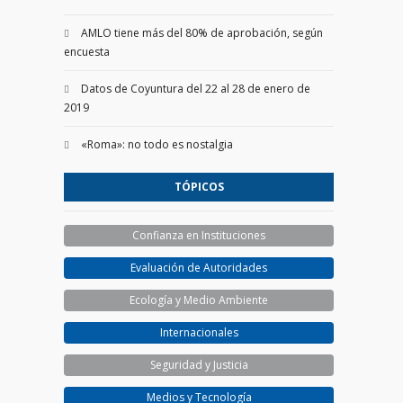
AMLO tiene más del 80% de aprobación, según
encuesta
Datos de Coyuntura del 22 al 28 de enero de
2019
«Roma»: no todo es nostalgia
TÓPICOS
Confianza en Instituciones
Evaluación de Autoridades
Ecología y Medio Ambiente
Internacionales
Seguridad y Justicia
Medios y Tecnología