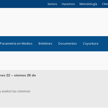
Somos
Hacemos
Metodología
Clie
Parametría en Medios
Boletines
Documentos
Coyuntura
nes 22 – viernes 26 de
y analizó las columnas