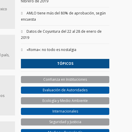
febrero de 2019
xico
AMLO tiene más del 80% de aprobación, según
encuesta
Datos de Coyuntura del 22 al 28 de enero de
2019
«Roma»: no todo es nostalgia
l país,
TÓPICOS
Confianza en Instituciones
Evaluación de Autoridades
mos
Ecología y Medio Ambiente
Internacionales
Seguridad y Justicia