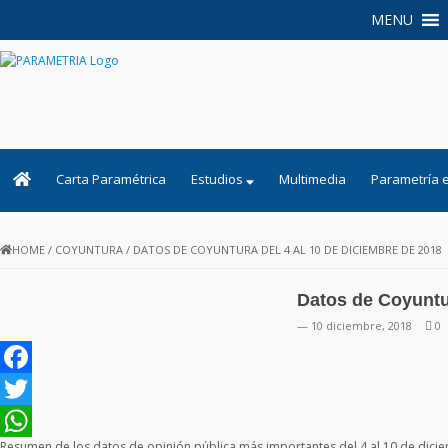
MENU
PARAMETRIA
Carta Paramétrica
Estudios
Multimedia
Parametría 
HOME
/
COYUNTURA
/
DATOS DE COYUNTURA DEL 4 AL 10 DE DICIEMBRE DE 2018
Datos de Coyuntur
— 10 diciembre, 2018
0
Facebook
Twitter
Resumen de los datos de opinión pública más importantes del 4 al 10 de dici