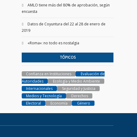
AMLO tiene más del 80% de aprobación, según
encuesta
Datos de Coyuntura del 22 al 28 de enero de
2019
«Roma»: no todo es nostalgia
TÓPICOS
Confianza en Instituciones
Evaluación de
Autoridades
Ecología y Medio Ambiente
Internacionales
Seguridad y Justicia
Medios y Tecnología
Derechos
Electoral
Economía
Género