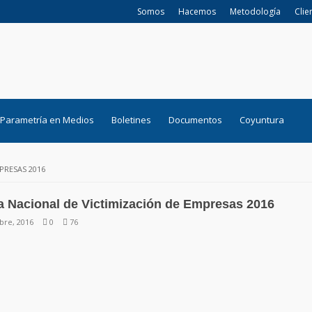
Somos
Hacemos
Metodología
Clie
Parametría en Medios
Boletines
Documentos
Coyuntura
PRESAS 2016
 Nacional de Victimización de Empresas 2016
bre, 2016
0
76