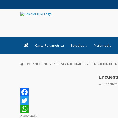
PARAMETRIA
Carta Paramétrica
Estudios
Multimedia
HOME
/
NACIONAL
/
ENCUESTA NACIONAL DE VICTIMIZACIÓN DE EM
Encuesta
— 13 septiem
Facebook
Twitter
Autor: INEGI
WhatsApp