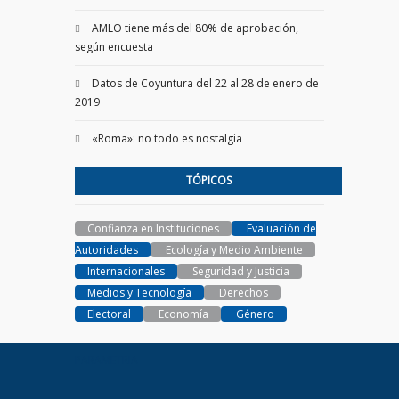
AMLO tiene más del 80% de aprobación,
según encuesta
Datos de Coyuntura del 22 al 28 de enero de
2019
«Roma»: no todo es nostalgia
TÓPICOS
Confianza en Instituciones
Evaluación de
Autoridades
Ecología y Medio Ambiente
Internacionales
Seguridad y Justicia
Medios y Tecnología
Derechos
Electoral
Economía
Género
PARAMETRIA