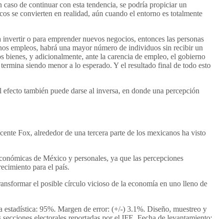
 caso de continuar con esta tendencia, se podría propiciar un
s se convierten en realidad, aún cuando el entorno es totalmente
a invertir o para emprender nuevos negocios, entonces las personas
enos empleos, habrá una mayor número de individuos sin recibir un
 bienes, y adicionalmente, ante la carencia de empleo, el gobierno
ermina siendo menor a lo esperado. Y el resultado final de todo esto
el efecto también puede darse al inversa, en donde una percepción
ente Fox, alrededor de una tercera parte de los mexicanos ha visto
 económicas de México y personales, ya que las percepciones
ecimiento para el país.
ransformar el posible círculo vicioso de la economía en uno lleno de
a estadística: 95%. Margen de error: (+/-) 3.1%. Diseño, muestreo y
secciones electorales reportadas por el IFE. Fecha de levantamiento: