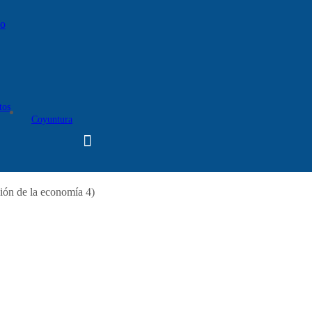
do
tos
Coyuntura
ión de la economía 4)