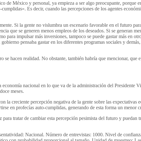
ico de México y personal, ya empieza a ser algo preocupante, porque en
mplidas». Es decir, cuando las percepciones de los agentes económico
ente. Si la gente no vislumbra un escenario favorable en el futuro par
cuencia que se generen menos empleos de los deseados. Si se generan m
omo para impulsar más inversiones, tampoco se puede gastar más en otros
gobierno pensaba gastar en los diferentes programas sociales y demás, t
turo se hacen realidad. No obstante, también habría que mencionar, que 
 economía nacional en lo que va de la administración del Presidente Vic
 doce meses.
con la creciente percepción negativa de la gente sobre las expectativas
tirse en profecías auto-cumplidas, generando de esta forma un menor cr
z para tratar de cambiar esta percepción pesimista del futuro y puedan t
sentatividad: Nacional. Número de entrevistas: 1000. Nivel de confianz
tico con probabilidad proporcional al tamaño. Unidad de muestreo: Las 