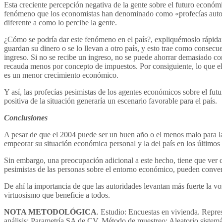
Esta creciente percepción negativa de la gente sobre el futuro económ
fenómeno que los economistas han denominado como «profecías auto-cu
diferente a como lo percibe la gente.
¿Cómo se podría dar este fenómeno en el país?, expliquémoslo rápidam
guardan su dinero o se lo llevan a otro país, y esto trae como conse
ingreso. Si no se recibe un ingreso, no se puede ahorrar demasiado c
recauda menos por concepto de impuestos. Por consiguiente, lo que el 
es un menor crecimiento económico.
Y así, las profecías pesimistas de los agentes económicos sobre el fu
positiva de la situación generaría un escenario favorable para el país.
Conclusiones
A pesar de que el 2004 puede ser un buen año o el menos malo para la
empeorar su situación económica personal y la del país en los últimos
Sin embargo, una preocupación adicional a este hecho, tiene que ver 
pesimistas de las personas sobre el entorno económico, pueden conver
De ahí la importancia de que las autoridades levantan más fuerte la vo
virtuosismo que beneficie a todos.
NOTA METODOLÓGICA
. Estudio: Encuestas en vivienda. Repre
análisis: Parametría SA de CV. Método de muestreo: Aleatorio sistemá