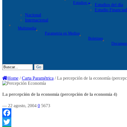
Estudios
Estudios del día
Estudio Financia
Nacional
Internacional
Multimedia
Parametría en Medios
Boletines
Documen
Home
/
Carta Paramétrica
/
La percepción de la economía (percepc
La percepción de la economía (percepción de la economía 4)
— 22 agosto, 2004
0
5673
Facebook