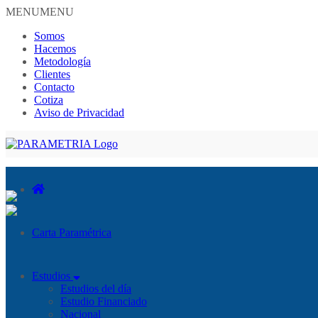
MENU
MENU
Somos
Hacemos
Metodología
Clientes
Contacto
Cotiza
Aviso de Privacidad
PARAMETRIA
Carta Paramétrica
Estudios
Estudios del día
Estudio Financiado
Nacional