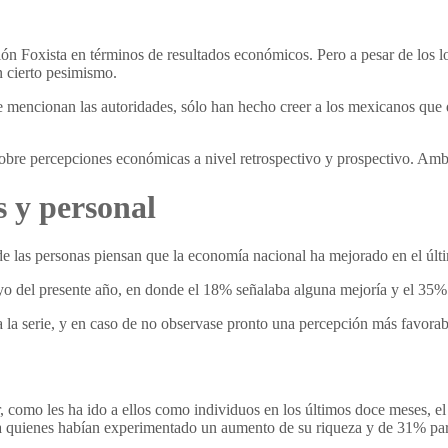
ción Foxista en términos de resultados económicos. Pero a pesar de los l
n cierto pesimismo.
encionan las autoridades, sólo han hecho creer a los mexicanos que du
bre percepciones económicas a nivel retrospectivo y prospectivo. Ambo
s y personal
de las personas piensan que la economía nacional ha mejorado en el úl
ayo del presente año, en donde el 18% señalaba alguna mejoría y el 35% 
la serie, y en caso de no observase pronto una percepción más favorable
r, como les ha ido a ellos como individuos en los últimos doce meses, 
quienes habían experimentado un aumento de su riqueza y de 31% para 