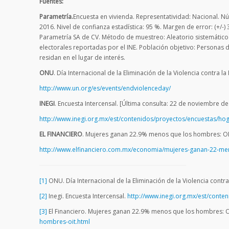
Fuentes:
Parametría.
Encuesta en vivienda. Representatividad: Nacional. N
2016. Nivel de confianza estadística: 95 %. Margen de error: (+/-
Parametría SA de CV. Método de muestreo: Aleatorio sistemátic
electorales reportadas por el INE. Población objetivo: Personas 
residan en el lugar de interés.
ONU
. Día Internacional de la Eliminación de la Violencia contra 
http://www.un.org/es/events/endviolenceday/
INEGI
. Encuesta Intercensal. [Última consulta: 22 de noviembre d
http://www.inegi.org.mx/est/contenidos/proyectos/encuestas/ho
EL FINANCIERO
. Mujeres ganan 22.9% menos que los hombres: OIT
http://www.elfinanciero.com.mx/economia/mujeres-ganan-22-me
[1]
ONU. Día Internacional de la Eliminación de la Violencia contr
[2]
Inegi. Encuesta Intercensal.
http://www.inegi.org.mx/est/conte
[3]
El Financiero. Mujeres ganan 22.9% menos que los hombres: 
hombres-oit.html