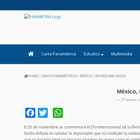
PARAMETRIA
Carta Paramétrica
Estudios
Multimedia
HOME
/
CARTA PARAMÉTRICA
/
MÉXICO, UN PAÍS MACHISTA
México, 
— 27 enero, 
Facebook
Twitter
WhatsApp
El 25 de noviembre se conmemora el Día Internacional de la Elimi
hecho énfasis en señalar lo importante que es combatir la violenc
que no hacerlo tiene un impacto negativo en áreas como el comba