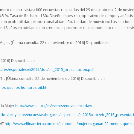
úmero de entrevistas: 800 encuestas realizadas del 29 de octubre al 2 de novi
) 3.5 %. Tasa de Rechazo: 18%. Diseño, muestreo, operativo de campo y análisis:
o con probabilidad proporcional al tamaño. Unidad de muestreo: Las seccione
de 18 años en adelante con credencial para votar que al momento de la entrevi
la Mujer. [Última consulta: 22 de noviembre de 2016] Disponible en:
e 2016] Disponible en
gares/especiales/ei2015/doc/eic_2015_presentacion.pdf
. . [Última consulta: 22 de noviembre de 2016] Disponible en
nos-que-los-hombres-oit.html
a la Mujer
http://www.un.org/es/events/endviolenceday/
nidos/proyectos/encuestas/hogares/especiales/ei2015/doc/eic_2015_presentac
OIT
http://www.elfinanciero.com.mx/economia/mujeres-ganan-22-menos-que-lo