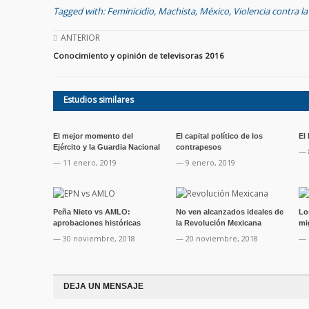
Tagged with:
Feminicidio
,
Machista
,
México
,
Violencia contra l
ANTERIOR
Conocimiento y opinión de televisoras 2016
Estudios similares
El mejor momento del
El capital político de los
El
Ejército y la Guardia Nacional
contrapesos
— 
— 11 enero, 2019
— 9 enero, 2019
Peña Nieto vs AMLO:
No ven alcanzados ideales de
Lo
aprobaciones históricas
la Revolución Mexicana
mi
— 30 noviembre, 2018
— 20 noviembre, 2018
— 
DEJA UN MENSAJE