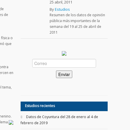
25 abril, 2011
 de
By
Estudios
es de
Resumen de los datos de opinión
pública más importantes de la
semana del 19 al 25 de abril de
2011
física o
onó que
contra
jercen en
l tema,
Estudios recientes
menino.
Datos de Coyuntura del 28 de enero al 4 de
lema.
febrero de 2019