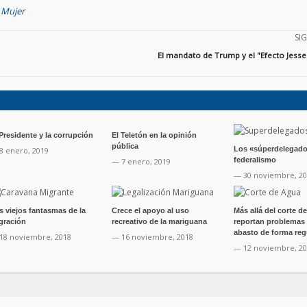
a Mujer
SI
El mandato de Trump y el "Efecto Jesse
 Presidente y la corrupción
El Teletón en la opinión
pública
Los «súperdelegado
8 enero, 2019
federalismo
— 7 enero, 2019
— 30 noviembre, 2
s viejos fantasmas de la
Crece el apoyo al uso
Más allá del corte d
gración
recreativo de la mariguana
reportan problemas
abasto de forma reg
18 noviembre, 2018
— 16 noviembre, 2018
— 12 noviembre, 2