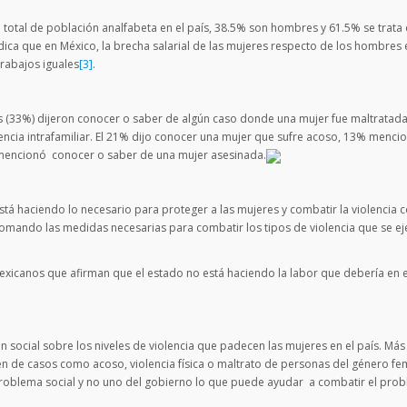
l total de población analfabeta en el país, 38.5% son hombres y 61.5% se trata
dica que en México, la brecha salarial de las mujeres respecto de los hombres 
rabajos iguales
[3]
.
 (33%) dijeron conocer o saber de algún caso donde una mujer fue maltratada 
lencia intrafamiliar. El 21% dijo conocer una mujer que sufre acoso, 13% menci
% mencionó conocer o saber de una mujer asesinada.
tá haciendo lo necesario para proteger a las mujeres y combatir la violencia 
án tomando las medidas necesarias para combatir los tipos de violencia que se e
exicanos que afirman que el estado no está haciendo la labor que debería en e
n social sobre los niveles de violencia que padecen las mujeres en el país. Más
 de casos como acoso, violencia física o maltrato de personas del género fe
roblema social y no uno del gobierno lo que puede ayudar a combatir el prob