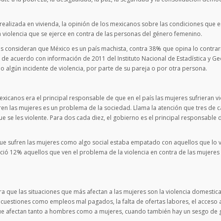
realizada en vivienda, la opinión de los mexicanos sobre las condiciones que 
a violencia que se ejerce en contra de las personas del género femenino.
s consideran que México es un país machista, contra 38% que opina lo contrar
 de acuerdo con información de 2011 del Instituto Nacional de Estadística y Ge
algún incidente de violencia, por parte de su pareja o por otra persona.
icanos era el principal responsable de que en el país las mujeres sufrieran vi
ufren las mujeres es un problema de la sociedad. Llama la atención que tres de 
 se les violente. Para dos cada diez, el gobierno es el principal responsable d
 que sufren las mujeres como algo social estaba empatado con aquellos que lo 
ció 12% aquellos que ven el problema de la violencia en contra de las mujere
a que las situaciones que más afectan a las mujeres son la violencia domestica
 cuestiones como empleos mal pagados, la falta de ofertas labores, el acceso a
s que afectan tanto a hombres como a mujeres, cuando también hay un sesgo de