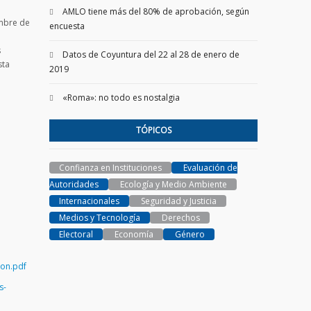
AMLO tiene más del 80% de aprobación, según
embre de
encuesta
s
Datos de Coyuntura del 22 al 28 de enero de
sta
2019
«Roma»: no todo es nostalgia
TÓPICOS
Confianza en Instituciones
Evaluación de
Autoridades
Ecología y Medio Ambiente
Internacionales
Seguridad y Justicia
Medios y Tecnología
Derechos
Electoral
Economía
Género
ion.pdf
s-