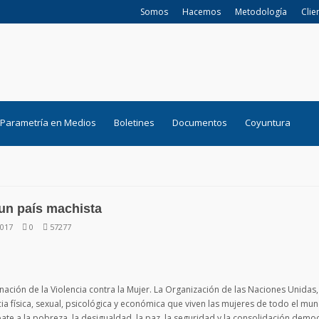
Somos
Hacemos
Metodología
Clie
Parametría en Medios
Boletines
Documentos
Coyuntura
un país machista
2017
0
57277
nación de la Violencia contra la Mujer. La Organización de las Naciones Unidas,
ia física, sexual, psicológica y económica que viven las mujeres de todo el mun
te a la pobreza, la desigualdad, la paz, la seguridad y la consolidación democ