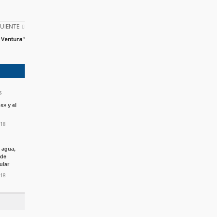
GUIENTE
 Ventura"
s» y el
018
e agua,
 de
ular
018