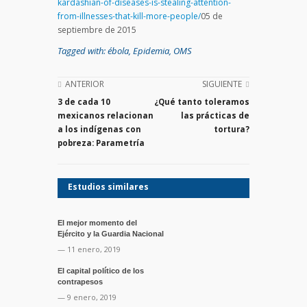
kardashian-of-diseases-is-stealing-attention-
from-illnesses-that-kill-more-people/
05 de
septiembre de 2015
Tagged with:
ébola
,
Epidemia
,
OMS
ANTERIOR
SIGUIENTE
3 de cada 10
¿Qué tanto toleramos
mexicanos relacionan
las prácticas de
a los indígenas con
tortura?
pobreza: Parametría
Estudios similares
El mejor momento del
Ejército y la Guardia Nacional
— 11 enero, 2019
El capital político de los
contrapesos
— 9 enero, 2019