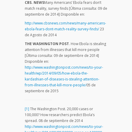
CBS. NEWS
Many Americans’ Ebola fears don’t
match reality, survey finds [Última consulta: 09 de
septiembre de 2014] Disponible en:
http://www.cbsnews.com/news/many-americans-
ebola-fears-dont-match-reality-survey-finds/
23
de Agosto de 2014
THE WASHINGTON POST
. How Ebola is stealing
attention from illnesses that kill more people
[Última consulta: 09 de septiembre de 2014]
Disponible en:
http://www.washingtonpost.com/news/to-your-
health/wp/2014/09/05/how-ebola-the-
kardashian-of-diseases-is-stealing-attention-
from-illnesses-that-kill-more-people/
05 de
septiembre de 2015
[1]
The Washington Post. 20,000 cases or
100,000? How researchers predict Ebola’s
spread. 08 de septiembre de 2014
http://www.washingtonpost.com/news/to-your-