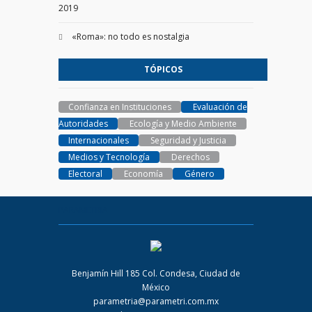
2019
«Roma»: no todo es nostalgia
TÓPICOS
Confianza en Instituciones
Evaluación de
Autoridades
Ecología y Medio Ambiente
Internacionales
Seguridad y Justicia
Medios y Tecnología
Derechos
Electoral
Economía
Género
PARAMETRIA
Benjamín Hill 185 Col. Condesa, Ciudad de
México
parametria@parametri.com.mx