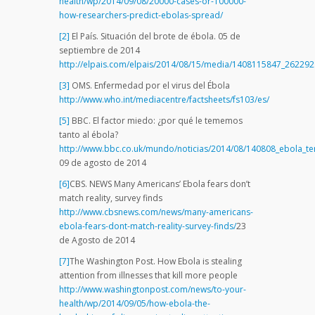
health/wp/2014/09/08/20000-cases-or-100000-
how-researchers-predict-ebolas-spread/
[2]
El País. Situación del brote de ébola. 05 de
septiembre de 2014
http://elpais.com/elpais/2014/08/15/media/1408115847_262292
[3]
OMS. Enfermedad por el virus del Ébola
http://www.who.int/mediacentre/factsheets/fs103/es/
[5]
BBC. El factor miedo: ¿por qué le tememos
tanto al ébola?
http://www.bbc.co.uk/mundo/noticias/2014/08/140808_ebola_t
09 de agosto de 2014
[6]
CBS. NEWS Many Americans’ Ebola fears don’t
match reality, survey finds
http://www.cbsnews.com/news/many-americans-
ebola-fears-dont-match-reality-survey-finds/
23
de Agosto de 2014
[7]
The Washington Post. How Ebola is stealing
attention from illnesses that kill more people
http://www.washingtonpost.com/news/to-your-
health/wp/2014/09/05/how-ebola-the-