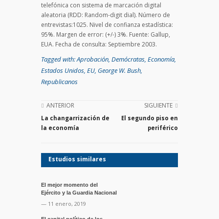
telefónica con sistema de marcación digital
aleatoria (RDD: Random-digit dial). Número de
entrevistas:1025. Nivel de confianza estadística:
95%. Margen de error: (+/-) 3%. Fuente: Gallup,
EUA. Fecha de consulta: Septiembre 2003.
Tagged with:
Aprobación
,
Demócratas
,
Economía
,
Estados Unidos
,
EU
,
George W. Bush
,
Republicanos
ANTERIOR
SIGUIENTE
La changarrización de
El segundo piso en
la economía
periférico
Estudios similares
El mejor momento del
Ejército y la Guardia Nacional
— 11 enero, 2019