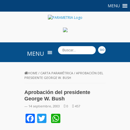
MENU
PARAMETRIA
MENU
HOME
/
CARTA PARAMÉTRICA
/
APROBACIÓN DEL
PRESIDENTE GEORGE W. BUSH
Aprobación del presidente
George W. Bush
— 14 septiembre, 2003
0
457
Facebook
Twitter
WhatsApp