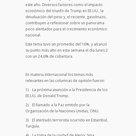
este año. Diversos factores como el impacto
económico del triunfo de Trump en EE.UU., la
devaluación del peso y, el reciente, gasolinazo,
contribuyen a reflexionar sobre un panorama
poco alentador para el crecimiento económico
nacional.
Este tema tuvo un promedio del 16%, y alcanzó
su punto más alto en esta semana el día lunes 2
con un 24.6% de cobertura.
En materia internacional los temas más
relevantes en las columnas de opinión fueron:
1) La próxima asunción a la Presidencia de los
EE.UU. de Donald Trump.
2) El llamado a la Paz emitido por la
Organización de la Naciones Unidas, ONU.
3) El atentado terrorista ocurrido en Estambul,
Turquía.
4) La toma de la ciudad de Alepo, Siria.